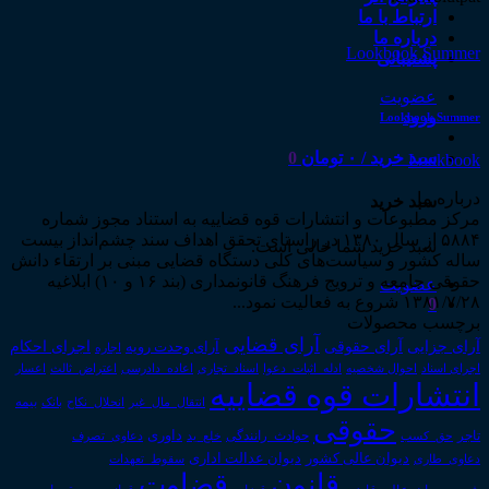
ارتباط با ما
درباره ما
Lookbook Summer
پشتیبانی
عضویت
ورود
Lookbook Summer
سبد خرید /
۰
تومان
0
Lookbook
درباره ما
سبد خرید
مرکز مطبوعات و انتشارات قوه قضاییه به استناد مجوز شماره
۵۸۸۴ از سال ۱۳۸۰ در راستای تحقق اهداف سند چشم‌انداز بیست
سبد خرید شما خالی است.
ساله کشور و سیاست‌های کلی دستگاه قضایی مبنی بر ارتقاء دانش
حقوقی جامعه و ترویج فرهنگ قانونمداری (بند ۱۶ و ۱۰) ابلاغیه
عضویت
۱۳۸۱/۷/۲۸ شروع به فعالیت نمود...
0
برچسب محصولات
آرای قضایی
آرای حقوقی
آرای جزایی
اجرای احکام
آرای وحدت رویه
اجاره
اجرای اسناد
احوال شخصیه
اسناد_تجاری
اعتراض_ثالث
اعسار
ادله_اثبات_دعوا
اعاده_دادرسی
انتشارات قوه قضاییه
انتقال_مال_غیر
انحلال_نکاح
بانک
بیمه
حقوقی
داوری
تاجر
حق_کسب
حوادث_رانندگی
خلع_ید
دعاوی_تصرف
دیوان عدالت اداری
دیوان عالی کشور
سقوط_تعهدات
دعاوی_طاری
قانون
قضاوت