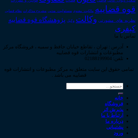
قوانین_و_مقررات
شعب_دیوان_عالی
قاضی
قضات
قوه قضاییه
مالکیت_معنوی
مسئولیت_مدنی
نظام قضایی
مشروح مذاکرات
وکالت
پژوهشگاه قوه قضاییه
نظریه_های_مشورتی
وکیل
کیفری
تماس با ما
آدرس : تهران ، تقاطع خیابان حافظ و سمیه ، فروشگاه مرکز
مطبوعات و انتشارات قوه قضاییه
تلفن: 02188199904
تمامی حقوق این سایت متعلق به مرکز مطبوعات و انتشارات قوه
قضاییه می باشد .
جستجو
برای:
خانه
فروشگاه
پذیرش اثر
ارتباط با ما
درباره ما
پشتیبانی
ورود