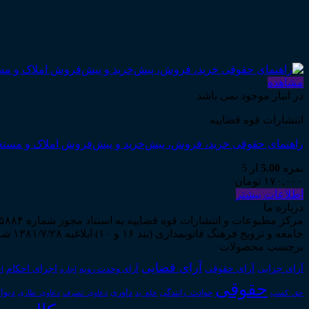
مشاهده
در انبار موجود نمی باشد
انتشارات قوه قضاییه
راهنمای حقوقی خرید، فروش، پیش‌خرید و پیش‌فروش املاک و مستغ
نمره
5.00
از 5
۱۷۰,۰۰۰
تومان
اطلاعات بیشتر
درباره ما
جامعه و ترویج فرهنگ قانونمداری (بند ۱۶ و ۱۰) ابلاغیه ۱۳۸۱/۷/۲۸ شروع به فعالیت نمود...
برچسب محصولات
آرای قضایی
آرای حقوقی
آرای جزایی
اجرای احکام
آرای وحدت رویه
اجاره
اج
حقوقی
داوری
دیوا
حق_کسب
حوادث_رانندگی
خلع_ید
دعاوی_تصرف
دعاوی_طاری