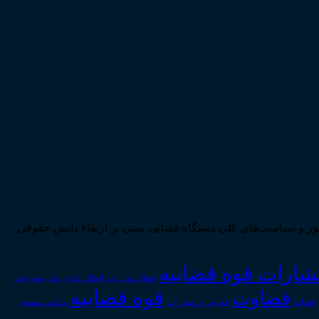
ی تحقق اهداف سند چشم‌انداز بیست ساله کشور و سیاست‌های کلی دستگاه قضایی مبنی بر ارتقاء دانش حقوقی
تشارات قوه قضاییه
انتقال_مال_غیر
انحلال_نکاح
بانک
بیمه
تاجر
قوه قضاییه
قضاوت
قوانین_و_مقررات
قضات
مالکیت_معنوی