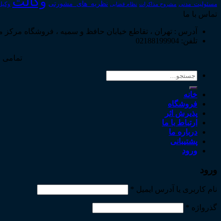
وکالت
نظریه_های_مشورتی
مسئولیت_مدنی
نظام قضایی
وکیل
مشروح مذاکرات
تماس با ما
آدرس : تهران ، تقاطع خیابان حافظ و سمیه ، فروشگاه مرکز 
تلفن: 02188199904
تمامی ح
جستجو
برای:
خانه
فروشگاه
پذیرش اثر
ارتباط با ما
درباره ما
پشتیبانی
ورود
ورود
نام کاربری یا آدرس ایمیل
*
گذرواژه
*