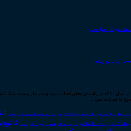
لات (چاپ دوازدهم)
مرکز مطبوعات و انتشارات قوه قضاییه به استناد مجوز شماره ۵۸۸۴ از سال ۱۳۸۰ در راستا
ان
رای اسناد
احوال شخصیه
اسناد_تجاری
اعتراض_ثالث
اعسار
ادله_اثبات_دعوا
اعاده_دادرسی
قانون
دیوان عدالت اداری
ن عالی کشور
سقوط_تعهدات
شعب_دیوان_عالی
قاضی