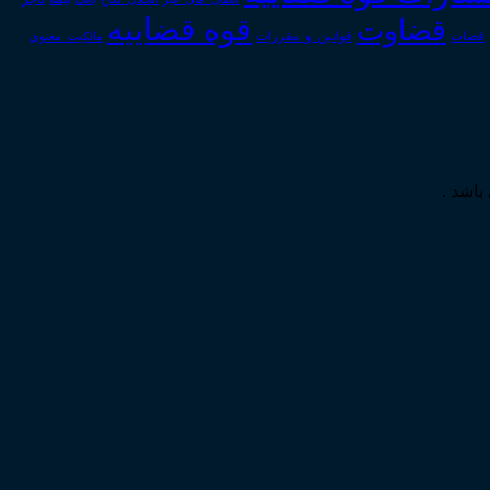
قوه قضاییه
قضاوت
قوانین_و_مقررات
قضات
مالکیت_معنوی
باشد .