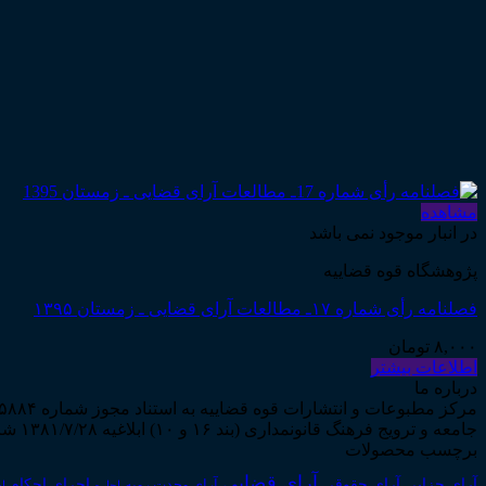
مشاهده
در انبار موجود نمی باشد
پژوهشگاه قوه قضاییه
فصلنامه رأی شماره ۱۷ـ مطالعات آرای قضایی ـ زمستان ۱۳۹۵
۸,۰۰۰
تومان
اطلاعات بیشتر
درباره ما
جامعه و ترویج فرهنگ قانونمداری (بند ۱۶ و ۱۰) ابلاغیه ۱۳۸۱/۷/۲۸ شروع به فعالیت نمود...
برچسب محصولات
آرای قضایی
آرای حقوقی
آرای جزایی
اجرای احکام
آرای وحدت رویه
اجاره
اج