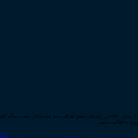
مرکز مطبوعات و انتشارات قوه قضاییه به استناد مجوز شماره ۵۸۸۴ از سال ۱۳۸۰ در راستا
ان
رای اسناد
احوال شخصیه
اسناد_تجاری
اعتراض_ثالث
اعسار
ادله_اثبات_دعوا
اعاده_دادرسی