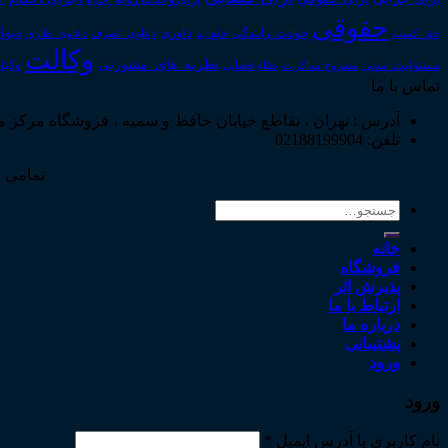
حقوقی
داوری
دیوا
حق_کسب
حوادث_رانندگی
خلع_ید
دعاوی_تصرف
دعاوی_طاری
وکالت
نظریه_های_مشورتی
مسئولیت_مدنی
نظام قضایی
وکیل
مشروح مذاکرات
تماس با ما
آدرس : تهران ، تقاطع خیابان حافظ و سمیه ، فروشگاه مرکز 
تلفن: 02188199904
تمامی ح
جستجو
برای:
خانه
فروشگاه
پذیرش اثر
ارتباط با ما
درباره ما
پشتیبانی
ورود
ورود
نام کاربری یا آدرس ایمیل
*