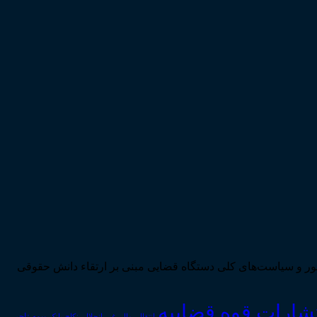
ی تحقق اهداف سند چشم‌انداز بیست ساله کشور و سیاست‌های کلی دستگاه قضایی مبنی بر ارتقاء دانش حقوقی
تشارات قوه قضاییه
انتقال_مال_غیر
انحلال_نکاح
بانک
بیمه
تاجر