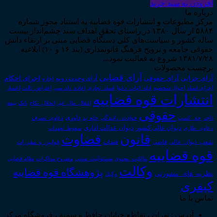
افزودن به سبد خرید
درباره ما
مرکز مطبوعات و انتشارات قوه قضاییه به استناد مجوز شماره
۵۸۸۴ از سال ۱۳۸۰ در راستای تحقق اهداف سند چشم‌انداز بیست
ساله کشور و سیاست‌های کلی دستگاه قضایی مبنی بر ارتقاء دانش
حقوقی جامعه و ترویج فرهنگ قانونمداری (بند ۱۶ و ۱۰) ابلاغیه
۱۳۸۱/۷/۲۸ شروع به فعالیت نمود...
برچسب محصولات
آرای قضایی
آرای حقوقی
آرای جزایی
اجرای احکام
آرای وحدت رویه
اجاره
اجرای اسناد
احوال شخصیه
اسناد_تجاری
اعتراض_ثالث
اعسار
ادله_اثبات_دعوا
اعاده_دادرسی
انتشارات قوه قضاییه
انتقال_مال_غیر
انحلال_نکاح
بانک
بیمه
حقوقی
داوری
تاجر
حق_کسب
حوادث_رانندگی
خلع_ید
دعاوی_تصرف
دیوان عدالت اداری
دیوان عالی کشور
سقوط_تعهدات
دعاوی_طاری
قانون
قضاوت
قوانین_و_مقررات
شعب_دیوان_عالی
قاضی
قضات
قوه قضاییه
مالکیت_معنوی
مسئولیت_مدنی
نظام قضایی
مشروح مذاکرات
وکالت
پژوهشگاه قوه قضاییه
نظریه_های_مشورتی
وکیل
کیفری
تماس با ما
آدرس : تهران ، تقاطع خیابان حافظ و سمیه ، فروشگاه مرکز