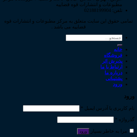
مطبوعات و انتشارات قوه قضاییه
تلفن: 02188199904
تمامی حقوق این سایت متعلق به مرکز مطبوعات و انتشارات قوه
قضاییه می باشد .
جستجو
برای:
خانه
فروشگاه
پذیرش اثر
ارتباط با ما
درباره ما
پشتیبانی
ورود
ورود
نام کاربری یا آدرس ایمیل
*
گذرواژه
*
مرا به خاطر بسپار
ورود