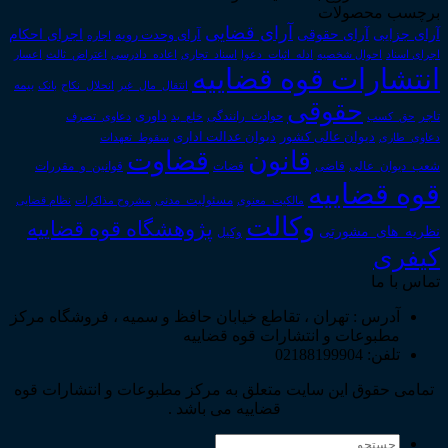
برچسب محصولات
آرای قضایی
آرای حقوقی
آرای جزایی
اجرای احکام
آرای وحدت رویه
اجاره
اجرای اسناد
احوال شخصیه
اسناد_تجاری
اعتراض_ثالث
اعسار
ادله_اثبات_دعوا
اعاده_دادرسی
انتشارات قوه قضاییه
انتقال_مال_غیر
انحلال_نکاح
بانک
بیمه
حقوقی
داوری
تاجر
حق_کسب
حوادث_رانندگی
خلع_ید
دعاوی_تصرف
دیوان عدالت اداری
دیوان عالی کشور
سقوط_تعهدات
دعاوی_طاری
قانون
قضاوت
قوانین_و_مقررات
شعب_دیوان_عالی
قاضی
قضات
قوه قضاییه
مالکیت_معنوی
مسئولیت_مدنی
نظام قضایی
مشروح مذاکرات
وکالت
پژوهشگاه قوه قضاییه
نظریه_های_مشورتی
وکیل
کیفری
تماس با ما
آدرس : تهران ، تقاطع خیابان حافظ و سمیه ، فروشگاه مرکز
مطبوعات و انتشارات قوه قضاییه
تلفن: 02188199904
تمامی حقوق این سایت متعلق به مرکز مطبوعات و انتشارات قوه
قضاییه می باشد .
جستجو