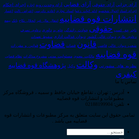
آرای قضایی
آرای حقوقی
آرای جزایی
اجرای احکام
آرای وحدت رویه
اجاره
اجرای اسناد
احوال شخصیه
اسناد_تجاری
اعتراض_ثالث
اعسار
ادله_اثبات_دعوا
اعاده_دادرسی
انتشارات قوه قضاییه
انتقال_مال_غیر
انحلال_نکاح
بانک
بیمه
حقوقی
داوری
تاجر
حق_کسب
حوادث_رانندگی
خلع_ید
دعاوی_تصرف
دیوان عدالت اداری
دیوان عالی کشور
سقوط_تعهدات
دعاوی_طاری
قانون
قضاوت
قوانین_و_مقررات
شعب_دیوان_عالی
قاضی
قضات
قوه قضاییه
مالکیت_معنوی
مسئولیت_مدنی
نظام قضایی
مشروح مذاکرات
وکالت
پژوهشگاه قوه قضاییه
نظریه_های_مشورتی
وکیل
کیفری
تماس با ما
آدرس : تهران ، تقاطع خیابان حافظ و سمیه ، فروشگاه مرکز
مطبوعات و انتشارات قوه قضاییه
تلفن: 02188199904
تمامی حقوق این سایت متعلق به مرکز مطبوعات و انتشارات قوه
قضاییه می باشد .
جستجو
برای: