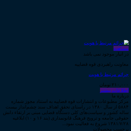
مشاهده
در انبار موجود نمی باشد
معاونت راهبردی قوه قضاییه
جرائم مرتبط با هویت
۲۱۰,۰۰۰
تومان
اطلاعات بیشتر
درباره ما
مرکز مطبوعات و انتشارات قوه قضاییه به استناد مجوز شماره
۵۸۸۴ از سال ۱۳۸۰ در راستای تحقق اهداف سند چشم‌انداز بیست
ساله کشور و سیاست‌های کلی دستگاه قضایی مبنی بر ارتقاء دانش
حقوقی جامعه و ترویج فرهنگ قانونمداری (بند ۱۶ و ۱۰) ابلاغیه
۱۳۸۱/۷/۲۸ شروع به فعالیت نمود...
برچسب محصولات