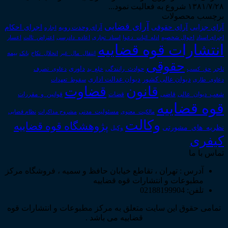
۱۳۸۱/۷/۲۸ شروع به فعالیت نمود...
برچسب محصولات
آرای قضایی
آرای حقوقی
آرای جزایی
اجرای احکام
آرای وحدت رویه
اجاره
اجرای اسناد
احوال شخصیه
اسناد_تجاری
اعتراض_ثالث
اعسار
ادله_اثبات_دعوا
اعاده_دادرسی
انتشارات قوه قضاییه
انتقال_مال_غیر
انحلال_نکاح
بانک
بیمه
حقوقی
داوری
تاجر
حق_کسب
حوادث_رانندگی
خلع_ید
دعاوی_تصرف
دیوان عدالت اداری
دیوان عالی کشور
سقوط_تعهدات
دعاوی_طاری
قانون
قضاوت
قوانین_و_مقررات
شعب_دیوان_عالی
قاضی
قضات
قوه قضاییه
مالکیت_معنوی
مسئولیت_مدنی
نظام قضایی
مشروح مذاکرات
وکالت
پژوهشگاه قوه قضاییه
نظریه_های_مشورتی
وکیل
کیفری
تماس با ما
آدرس : تهران ، تقاطع خیابان حافظ و سمیه ، فروشگاه مرکز
مطبوعات و انتشارات قوه قضاییه
تلفن: 02188199904
تمامی حقوق این سایت متعلق به مرکز مطبوعات و انتشارات قوه
قضاییه می باشد .