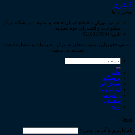
کیفری
تماس با ما
آدرس : تهران ، تقاطع خیابان حافظ و سمیه ، فروشگاه مرکز
مطبوعات و انتشارات قوه قضاییه
تلفن: 02188199904
تمامی حقوق این سایت متعلق به مرکز مطبوعات و انتشارات قوه
قضاییه می باشد .
جستجو
برای:
خانه
فروشگاه
پذیرش اثر
ارتباط با ما
درباره ما
پشتیبانی
ورود
ورود
نام کاربری یا آدرس ایمیل
*