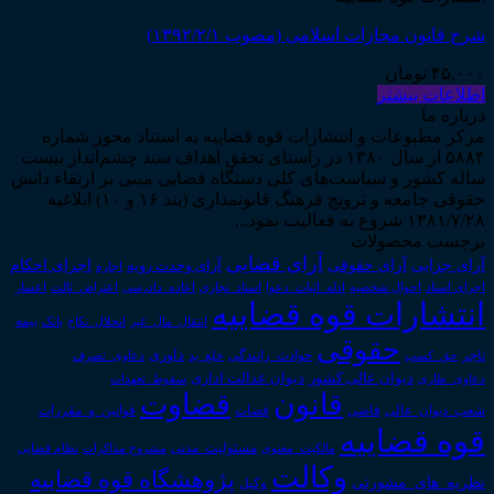
شرح قانون مجازات اسلامی (مصوب ۱۳۹۲/۲/۱)
۴۵,۰۰۰
تومان
اطلاعات بیشتر
درباره ما
مرکز مطبوعات و انتشارات قوه قضاییه به استناد مجوز شماره
۵۸۸۴ از سال ۱۳۸۰ در راستای تحقق اهداف سند چشم‌انداز بیست
ساله کشور و سیاست‌های کلی دستگاه قضایی مبنی بر ارتقاء دانش
حقوقی جامعه و ترویج فرهنگ قانونمداری (بند ۱۶ و ۱۰) ابلاغیه
۱۳۸۱/۷/۲۸ شروع به فعالیت نمود...
برچسب محصولات
آرای قضایی
آرای حقوقی
آرای جزایی
اجرای احکام
آرای وحدت رویه
اجاره
اجرای اسناد
احوال شخصیه
اسناد_تجاری
اعتراض_ثالث
اعسار
ادله_اثبات_دعوا
اعاده_دادرسی
انتشارات قوه قضاییه
انتقال_مال_غیر
انحلال_نکاح
بانک
بیمه
حقوقی
داوری
تاجر
حق_کسب
حوادث_رانندگی
خلع_ید
دعاوی_تصرف
دیوان عدالت اداری
دیوان عالی کشور
سقوط_تعهدات
دعاوی_طاری
قانون
قضاوت
قوانین_و_مقررات
شعب_دیوان_عالی
قاضی
قضات
قوه قضاییه
مالکیت_معنوی
مسئولیت_مدنی
نظام قضایی
مشروح مذاکرات
وکالت
پژوهشگاه قوه قضاییه
نظریه_های_مشورتی
وکیل