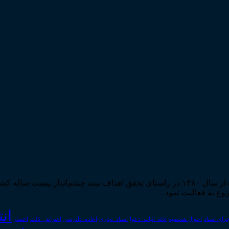
مرکز مطبوعات و انتشارات قوه قضاییه به استناد مجوز شماره ۵۸۸۴ از سال ۱۳۸۰ در راستا
ان
رای اسناد
احوال شخصیه
اسناد_تجاری
اعتراض_ثالث
اعسار
ادله_اثبات_دعوا
اعاده_دادرسی