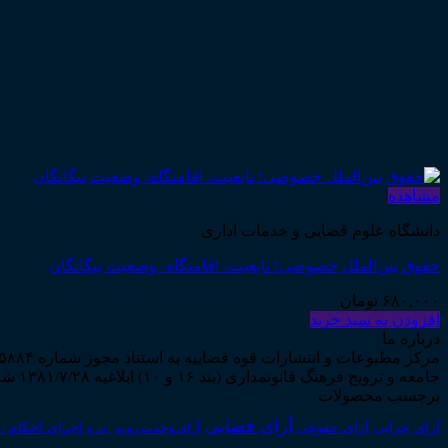
مشاهده
دانشگاه علوم قضایی و خدمات اداری
حقوق بین‌الملل خصوصی؛ تابعیت، اقامتگاه، وضعیت بیگانگان
۶۸۰,۰۰۰
تومان
افزودن به سبد خرید
درباره ما
جامعه و ترویج فرهنگ قانونمداری (بند ۱۶ و ۱۰) ابلاغیه ۱۳۸۱/۷/۲۸ شروع به فعالیت نمود...
برچسب محصولات
آرای قضایی
آرای حقوقی
آرای جزایی
اجرای احکام
آرای وحدت رویه
اجاره
اج