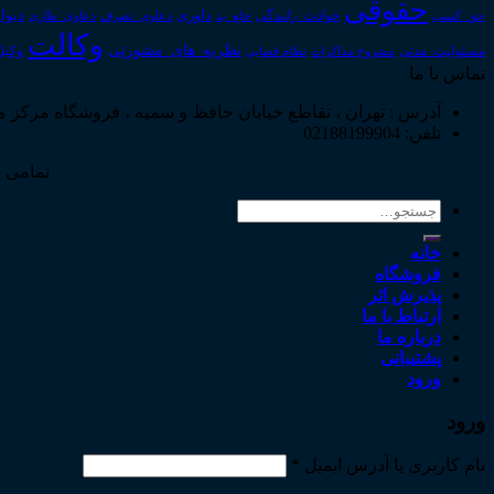
حقوقی
داوری
دیوا
حق_کسب
حوادث_رانندگی
خلع_ید
دعاوی_تصرف
دعاوی_طاری
وکالت
نظریه_های_مشورتی
مسئولیت_مدنی
نظام قضایی
وکیل
مشروح مذاکرات
تماس با ما
آدرس : تهران ، تقاطع خیابان حافظ و سمیه ، فروشگاه مرکز 
تلفن: 02188199904
تمامی ح
جستجو
برای:
خانه
فروشگاه
پذیرش اثر
ارتباط با ما
درباره ما
پشتیبانی
ورود
ورود
نام کاربری یا آدرس ایمیل
*