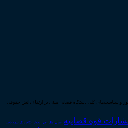
ی تحقق اهداف سند چشم‌انداز بیست ساله کشور و سیاست‌های کلی دستگاه قضایی مبنی بر ارتقاء دانش حقوقی
تشارات قوه قضاییه
انتقال_مال_غیر
انحلال_نکاح
بانک
بیمه
تاجر