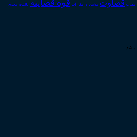
قوه قضاییه
قضاوت
قوانین_و_مقررات
قضات
مالکیت_معنوی
باشد .