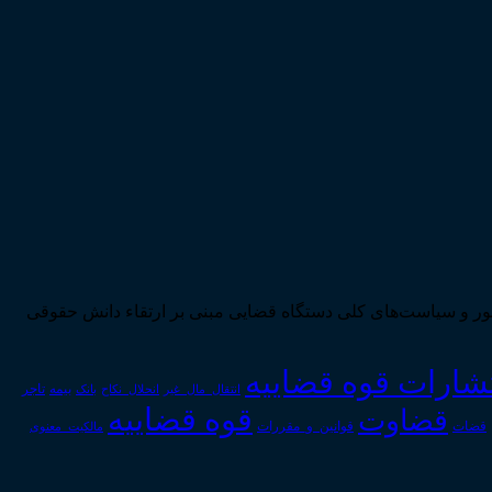
ی تحقق اهداف سند چشم‌انداز بیست ساله کشور و سیاست‌های کلی دستگاه قضایی مبنی بر ارتقاء دانش حقوقی
تشارات قوه قضاییه
انتقال_مال_غیر
انحلال_نکاح
بانک
بیمه
تاجر
قوه قضاییه
قضاوت
قوانین_و_مقررات
قضات
مالکیت_معنوی