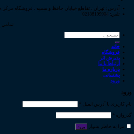
آدرس : تهران ، تقاطع خیابان حافظ و سمیه ، فروشگاه مرکز 
تلفن: 02188199904
تمامی ح
جستجو
برای:
خانه
فروشگاه
پذیرش اثر
ارتباط با ما
درباره ما
پشتیبانی
ورود
ورود
نام کاربری یا آدرس ایمیل
*
گذرواژه
*
مرا به خاطر بسپار
ورود