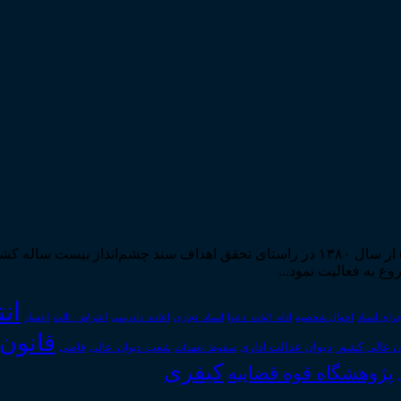
مرکز مطبوعات و انتشارات قوه قضاییه به استناد مجوز شماره ۵۸۸۴ از سال ۱۳۸۰ در راستا
ان
رای اسناد
احوال شخصیه
اسناد_تجاری
اعتراض_ثالث
اعسار
ادله_اثبات_دعوا
اعاده_دادرسی
قانون
دیوان عدالت اداری
ن عالی کشور
سقوط_تعهدات
شعب_دیوان_عالی
قاضی
کیفری
پژوهشگاه قوه قضاییه