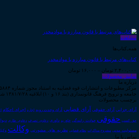
مشاهده
همه‌ـ‌کتاب‌ها
کتاب‌های مرتبط با قانون مبارزه با موادمخدر
Price
۲,۴۰۰,۰۰۰
تومان
–
۱۶,۰۰۰
تومان
range:
نمایش محصولات
۱۶,۰۰۰ تومان
درباره ما
through
۲,۴۰۰,۰۰۰ تومان
جامعه و ترویج فرهنگ قانونمداری (بند ۱۶ و ۱۰) ابلاغیه ۱۳۸۱/۷/۲۸ شروع به فعالیت نمود...
برچسب محصولات
آرای قضایی
آرای حقوقی
آرای جزایی
اجرای احکام
آرای وحدت رویه
اجاره
اج
حقوقی
داوری
دیوا
حق_کسب
حوادث_رانندگی
خلع_ید
دعاوی_تصرف
دعاوی_طاری
وکالت
نظریه_های_مشورتی
مسئولیت_مدنی
نظام قضایی
وکیل
مشروح مذاکرات
تماس با ما