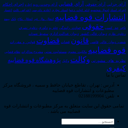
آرای قضایی
آرای حقوقی
آرای جزایی
اجرای احکام
آرای وحدت رویه
اجاره
اجرای اسناد
احوال شخصیه
اسناد_تجاری
اعتراض_ثالث
اعسار
ادله_اثبات_دعوا
اعاده_دادرسی
انتشارات قوه قضاییه
انتقال_مال_غیر
انحلال_نکاح
بانک
بیمه
حقوقی
داوری
تاجر
حق_کسب
حوادث_رانندگی
خلع_ید
دعاوی_تصرف
دیوان عدالت اداری
دیوان عالی کشور
سقوط_تعهدات
دعاوی_طاری
قانون
قضاوت
قوانین_و_مقررات
شعب_دیوان_عالی
قاضی
قضات
قوه قضاییه
مالکیت_معنوی
مسئولیت_مدنی
نظام قضایی
مشروح مذاکرات
وکالت
پژوهشگاه قوه قضاییه
نظریه_های_مشورتی
وکیل
کیفری
تماس با ما
آدرس : تهران ، تقاطع خیابان حافظ و سمیه ، فروشگاه مرکز
مطبوعات و انتشارات قوه قضاییه
تلفن: 02188199904
تمامی حقوق این سایت متعلق به مرکز مطبوعات و انتشارات قوه
قضاییه می باشد .
جستجو
برای: