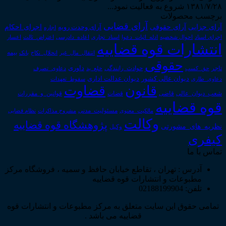
۱۳۸۱/۷/۲۸ شروع به فعالیت نمود...
برچسب محصولات
آرای قضایی
آرای حقوقی
آرای جزایی
اجرای احکام
آرای وحدت رویه
اجاره
اجرای اسناد
احوال شخصیه
اسناد_تجاری
اعتراض_ثالث
اعسار
ادله_اثبات_دعوا
اعاده_دادرسی
انتشارات قوه قضاییه
انتقال_مال_غیر
انحلال_نکاح
بانک
بیمه
حقوقی
داوری
تاجر
حق_کسب
حوادث_رانندگی
خلع_ید
دعاوی_تصرف
دیوان عدالت اداری
دیوان عالی کشور
سقوط_تعهدات
دعاوی_طاری
قانون
قضاوت
قوانین_و_مقررات
شعب_دیوان_عالی
قاضی
قضات
قوه قضاییه
مالکیت_معنوی
مسئولیت_مدنی
نظام قضایی
مشروح مذاکرات
وکالت
پژوهشگاه قوه قضاییه
نظریه_های_مشورتی
وکیل
کیفری
تماس با ما
آدرس : تهران ، تقاطع خیابان حافظ و سمیه ، فروشگاه مرکز
مطبوعات و انتشارات قوه قضاییه
تلفن: 02188199904
تمامی حقوق این سایت متعلق به مرکز مطبوعات و انتشارات قوه
قضاییه می باشد .