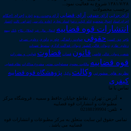
۱۳۸۱/۷/۲۸ شروع به فعالیت نمود...
برچسب محصولات
آرای قضایی
آرای حقوقی
آرای جزایی
اجرای احکام
آرای وحدت رویه
اجاره
اجرای اسناد
احوال شخصیه
اسناد_تجاری
اعتراض_ثالث
اعسار
ادله_اثبات_دعوا
اعاده_دادرسی
انتشارات قوه قضاییه
انتقال_مال_غیر
انحلال_نکاح
بانک
بیمه
حقوقی
داوری
تاجر
حق_کسب
حوادث_رانندگی
خلع_ید
دعاوی_تصرف
دیوان عدالت اداری
دیوان عالی کشور
سقوط_تعهدات
دعاوی_طاری
قانون
قضاوت
قوانین_و_مقررات
شعب_دیوان_عالی
قاضی
قضات
قوه قضاییه
مالکیت_معنوی
مسئولیت_مدنی
نظام قضایی
مشروح مذاکرات
وکالت
پژوهشگاه قوه قضاییه
نظریه_های_مشورتی
وکیل
کیفری
تماس با ما
آدرس : تهران ، تقاطع خیابان حافظ و سمیه ، فروشگاه مرکز
مطبوعات و انتشارات قوه قضاییه
تلفن: 02188199904
تمامی حقوق این سایت متعلق به مرکز مطبوعات و انتشارات قوه
قضاییه می باشد .