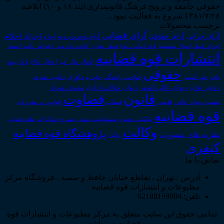
حقوقی جامعه و ترویج فرهنگ قانونمداری (بند ۱۶ و ۱۰) ابلاغیه
۱۳۸۱/۷/۲۸ شروع به فعالیت نمود...
برچسب محصولات
آرای قضایی
آرای حقوقی
آرای جزایی
اجرای احکام
آرای وحدت رویه
اجاره
اجرای اسناد
احوال شخصیه
اسناد_تجاری
اعتراض_ثالث
اعسار
ادله_اثبات_دعوا
اعاده_دادرسی
انتشارات قوه قضاییه
انتقال_مال_غیر
انحلال_نکاح
بانک
بیمه
حقوقی
داوری
تاجر
حق_کسب
حوادث_رانندگی
خلع_ید
دعاوی_تصرف
دیوان عدالت اداری
دیوان عالی کشور
سقوط_تعهدات
دعاوی_طاری
قانون
قضاوت
قوانین_و_مقررات
شعب_دیوان_عالی
قاضی
قضات
قوه قضاییه
مالکیت_معنوی
مسئولیت_مدنی
نظام قضایی
مشروح مذاکرات
وکالت
پژوهشگاه قوه قضاییه
نظریه_های_مشورتی
وکیل
کیفری
تماس با ما
آدرس : تهران ، تقاطع خیابان حافظ و سمیه ، فروشگاه مرکز
مطبوعات و انتشارات قوه قضاییه
تلفن: 02188199904
تمامی حقوق این سایت متعلق به مرکز مطبوعات و انتشارات قوه
قضاییه می باشد .