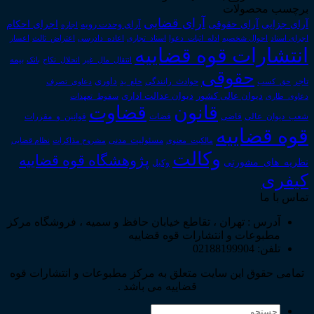
برچسب محصولات
آرای قضایی
آرای حقوقی
آرای جزایی
اجرای احکام
آرای وحدت رویه
اجاره
اجرای اسناد
احوال شخصیه
اسناد_تجاری
اعتراض_ثالث
اعسار
ادله_اثبات_دعوا
اعاده_دادرسی
انتشارات قوه قضاییه
انتقال_مال_غیر
انحلال_نکاح
بانک
بیمه
حقوقی
داوری
تاجر
حق_کسب
حوادث_رانندگی
خلع_ید
دعاوی_تصرف
دیوان عدالت اداری
دیوان عالی کشور
سقوط_تعهدات
دعاوی_طاری
قانون
قضاوت
قوانین_و_مقررات
شعب_دیوان_عالی
قاضی
قضات
قوه قضاییه
مالکیت_معنوی
مسئولیت_مدنی
نظام قضایی
مشروح مذاکرات
وکالت
پژوهشگاه قوه قضاییه
نظریه_های_مشورتی
وکیل
کیفری
تماس با ما
آدرس : تهران ، تقاطع خیابان حافظ و سمیه ، فروشگاه مرکز
مطبوعات و انتشارات قوه قضاییه
تلفن: 02188199904
تمامی حقوق این سایت متعلق به مرکز مطبوعات و انتشارات قوه
قضاییه می باشد .
جستجو