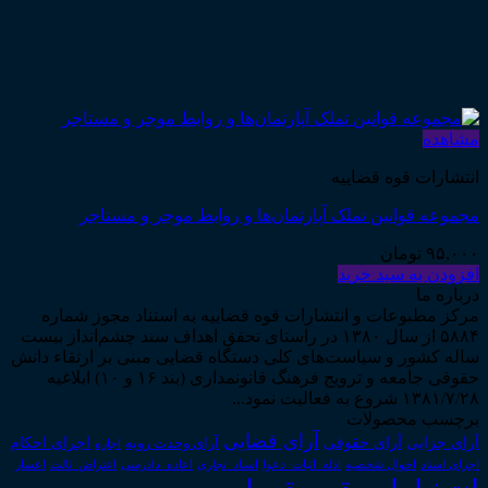
مشاهده
انتشارات قوه قضاییه
مجموعه قوانین تملک آپارتمان‌ها و روابط موجر و مستاجر
۹۵,۰۰۰
تومان
افزودن به سبد خرید
درباره ما
مرکز مطبوعات و انتشارات قوه قضاییه به استناد مجوز شماره
۵۸۸۴ از سال ۱۳۸۰ در راستای تحقق اهداف سند چشم‌انداز بیست
ساله کشور و سیاست‌های کلی دستگاه قضایی مبنی بر ارتقاء دانش
حقوقی جامعه و ترویج فرهنگ قانونمداری (بند ۱۶ و ۱۰) ابلاغیه
۱۳۸۱/۷/۲۸ شروع به فعالیت نمود...
برچسب محصولات
آرای قضایی
آرای حقوقی
آرای جزایی
اجرای احکام
آرای وحدت رویه
اجاره
اجرای اسناد
احوال شخصیه
اسناد_تجاری
اعتراض_ثالث
اعسار
ادله_اثبات_دعوا
اعاده_دادرسی