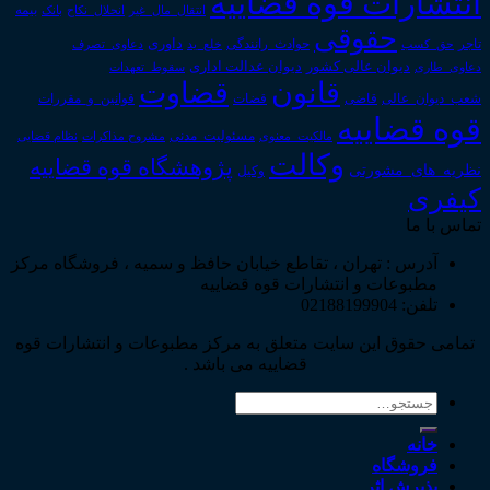
انتشارات قوه قضاییه
انتقال_مال_غیر
انحلال_نکاح
بانک
بیمه
حقوقی
داوری
تاجر
حق_کسب
حوادث_رانندگی
خلع_ید
دعاوی_تصرف
دیوان عدالت اداری
دیوان عالی کشور
سقوط_تعهدات
دعاوی_طاری
قانون
قضاوت
قوانین_و_مقررات
شعب_دیوان_عالی
قاضی
قضات
قوه قضاییه
مالکیت_معنوی
مسئولیت_مدنی
نظام قضایی
مشروح مذاکرات
وکالت
پژوهشگاه قوه قضاییه
نظریه_های_مشورتی
وکیل
کیفری
تماس با ما
آدرس : تهران ، تقاطع خیابان حافظ و سمیه ، فروشگاه مرکز
مطبوعات و انتشارات قوه قضاییه
تلفن: 02188199904
تمامی حقوق این سایت متعلق به مرکز مطبوعات و انتشارات قوه
قضاییه می باشد .
جستجو
برای:
خانه
فروشگاه
پذیرش اثر