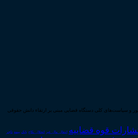
ی تحقق اهداف سند چشم‌انداز بیست ساله کشور و سیاست‌های کلی دستگاه قضایی مبنی بر ارتقاء دانش حقوقی
تشارات قوه قضاییه
انتقال_مال_غیر
انحلال_نکاح
بانک
بیمه
تاجر