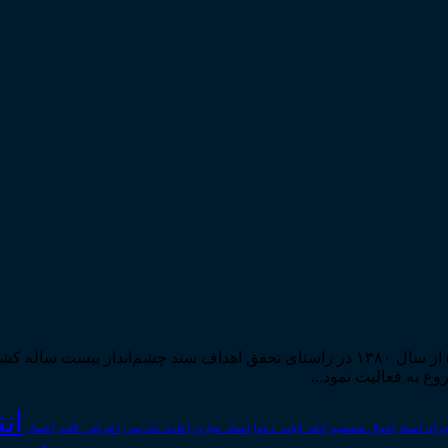
مرکز مطبوعات و انتشارات قوه قضاییه به استناد مجوز شماره ۵۸۸۴ از سال ۱۳۸۰ در راستا
ان
رای اسناد
احوال شخصیه
اسناد_تجاری
اعتراض_ثالث
اعسار
ادله_اثبات_دعوا
اعاده_دادرسی