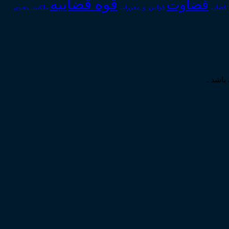
قوه قضاییه
قضاوت
قوانین_و_مقررات
قضات
مالکیت_معنوی
باشد .