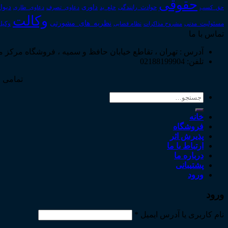
حقوقی
داوری
دیوا
حق_کسب
حوادث_رانندگی
خلع_ید
دعاوی_تصرف
دعاوی_طاری
وکالت
نظریه_های_مشورتی
مسئولیت_مدنی
نظام قضایی
وکیل
مشروح مذاکرات
تماس با ما
آدرس : تهران ، تقاطع خیابان حافظ و سمیه ، فروشگاه مرکز 
تلفن: 02188199904
تمامی ح
جستجو
برای:
خانه
فروشگاه
پذیرش اثر
ارتباط با ما
درباره ما
پشتیبانی
ورود
ورود
نام کاربری یا آدرس ایمیل
*