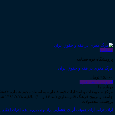
مشاهده
پژوهشگاه قوه قضاییه
مرگ مغزی در فقه و حقوق ایران
۹۵,۰۰۰
تومان
افزودن به سبد خرید
درباره ما
جامعه و ترویج فرهنگ قانونمداری (بند ۱۶ و ۱۰) ابلاغیه ۱۳۸۱/۷/۲۸ شروع به فعالیت نمود...
برچسب محصولات
آرای قضایی
آرای حقوقی
آرای جزایی
اجرای احکام
آرای وحدت رویه
اجاره
اج