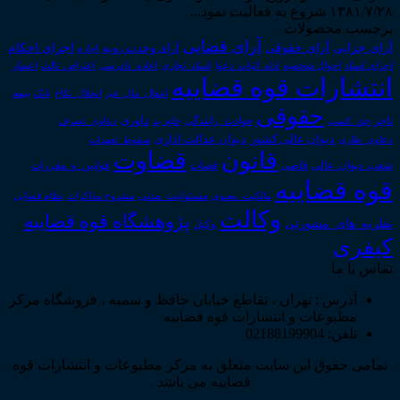
۱۳۸۱/۷/۲۸ شروع به فعالیت نمود...
برچسب محصولات
آرای قضایی
آرای حقوقی
آرای جزایی
اجرای احکام
آرای وحدت رویه
اجاره
اجرای اسناد
احوال شخصیه
اسناد_تجاری
اعتراض_ثالث
اعسار
ادله_اثبات_دعوا
اعاده_دادرسی
انتشارات قوه قضاییه
انتقال_مال_غیر
انحلال_نکاح
بانک
بیمه
حقوقی
داوری
تاجر
حق_کسب
حوادث_رانندگی
خلع_ید
دعاوی_تصرف
دیوان عدالت اداری
دیوان عالی کشور
سقوط_تعهدات
دعاوی_طاری
قانون
قضاوت
قوانین_و_مقررات
شعب_دیوان_عالی
قاضی
قضات
قوه قضاییه
مالکیت_معنوی
مسئولیت_مدنی
نظام قضایی
مشروح مذاکرات
وکالت
پژوهشگاه قوه قضاییه
نظریه_های_مشورتی
وکیل
کیفری
تماس با ما
آدرس : تهران ، تقاطع خیابان حافظ و سمیه ، فروشگاه مرکز
مطبوعات و انتشارات قوه قضاییه
تلفن: 02188199904
تمامی حقوق این سایت متعلق به مرکز مطبوعات و انتشارات قوه
قضاییه می باشد .