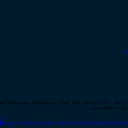
مرکز مطبوعات و انتشارات قوه قضاییه به استناد مجوز شماره ۵۸۸۴ از سال ۱۳۸۰ در راستا
ان
رای اسناد
احوال شخصیه
اسناد_تجاری
اعتراض_ثالث
اعسار
ادله_اثبات_دعوا
اعاده_دادرسی