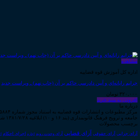
مشاهده
اداره کل آموزش قوه قضاییه
جرایم رایانه‌ای و آیین دادرسی حاکم بر آن (چاپ نهم) ـ ویراست جدید
۳۲۰,۰۰۰
تومان
افزودن به سبد خرید
درباره ما
جامعه و ترویج فرهنگ قانونمداری (بند ۱۶ و ۱۰) ابلاغیه ۱۳۸۱/۷/۲۸ شروع به فعالیت نمود...
برچسب محصولات
آرای قضایی
آرای حقوقی
آرای جزایی
اجرای احکام
آرای وحدت رویه
اجاره
اج