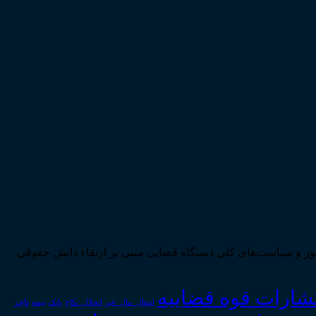
ی تحقق اهداف سند چشم‌انداز بیست ساله کشور و سیاست‌های کلی دستگاه قضایی مبنی بر ارتقاء دانش حقوقی
تشارات قوه قضاییه
انتقال_مال_غیر
انحلال_نکاح
بانک
بیمه
تاجر