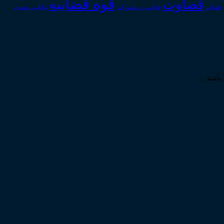
قوه قضاییه
قضاوت
قوانین_و_مقررات
قضات
مالکیت_معنوی
باشد .