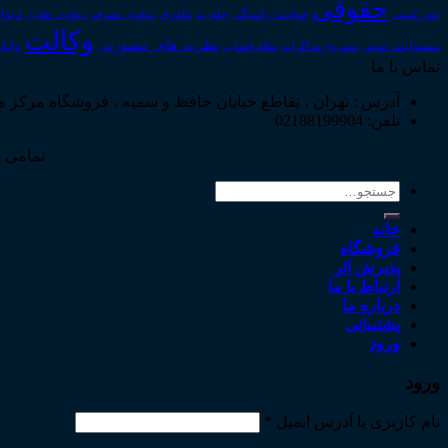
حقوقی
داوری
دیوا
حق_کسب
حوادث_رانندگی
خلع_ید
دعاوی_تصرف
دعاوی_طاری
وکالت
نظریه_های_مشورتی
مسئولیت_مدنی
نظام قضایی
وکیل
مشروح مذاکرات
تماس با ما
آدرس : تهران ، تقاطع خیابان حافظ و سمیه ، فروشگاه مرکز 
تلفن: 02188199904
تمامی ح
جستجو
برای:
خانه
فروشگاه
پذیرش اثر
ارتباط با ما
درباره ما
پشتیبانی
ورود
ورود
نام کاربری یا آدرس ایمیل
*