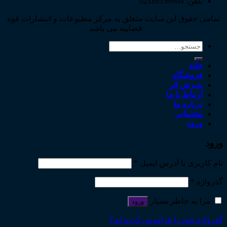
تلفن: 02188199904
تمامی حقوق این سایت متعلق به مرکز مطبوعات و انتشارات قوه
قضاییه می باشد .
جستجو
برای:
خانه
فروشگاه
پذیرش اثر
ارتباط با ما
درباره ما
پشتیبانی
ورود
ورود
نام کاربری یا آدرس ایمیل
*
گذرواژه
*
مرا به خاطر بسپار
ورود
گذرواژه خود را فراموش کرده اید؟