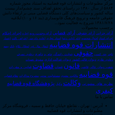
مرکز مطبوعات و انتشارات قوه قضاییه به استناد مجوز شماره
۵۸۸۴ از سال ۱۳۸۰ در راستای تحقق اهداف سند چشم‌انداز بیست
ساله کشور و سیاست‌های کلی دستگاه قضایی مبنی بر ارتقاء دانش
حقوقی جامعه و ترویج فرهنگ قانونمداری (بند ۱۶ و ۱۰) ابلاغیه
۱۳۸۱/۷/۲۸ شروع به فعالیت نمود...
برچسب محصولات
آرای قضایی
آرای حقوقی
آرای جزایی
اجرای احکام
آرای وحدت رویه
اجاره
اجرای اسناد
احوال شخصیه
اسناد_تجاری
اعتراض_ثالث
اعسار
ادله_اثبات_دعوا
اعاده_دادرسی
انتشارات قوه قضاییه
انتقال_مال_غیر
انحلال_نکاح
بانک
بیمه
حقوقی
داوری
تاجر
حق_کسب
حوادث_رانندگی
خلع_ید
دعاوی_تصرف
دیوان عدالت اداری
دیوان عالی کشور
سقوط_تعهدات
دعاوی_طاری
قانون
قضاوت
قوانین_و_مقررات
شعب_دیوان_عالی
قاضی
قضات
قوه قضاییه
مالکیت_معنوی
مسئولیت_مدنی
نظام قضایی
مشروح مذاکرات
وکالت
پژوهشگاه قوه قضاییه
نظریه_های_مشورتی
وکیل
کیفری
تماس با ما
آدرس : تهران ، تقاطع خیابان حافظ و سمیه ، فروشگاه مرکز
مطبوعات و انتشارات قوه قضاییه