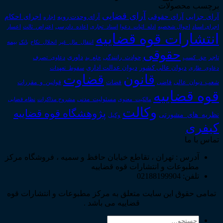
برچسب محصولات
آرای قضایی
آرای حقوقی
آرای جزایی
اجرای احکام
آرای وحدت رویه
اجاره
اجرای اسناد
احوال شخصیه
اسناد_تجاری
اعتراض_ثالث
اعسار
ادله_اثبات_دعوا
اعاده_دادرسی
انتشارات قوه قضاییه
انتقال_مال_غیر
انحلال_نکاح
بانک
بیمه
حقوقی
داوری
تاجر
حق_کسب
حوادث_رانندگی
خلع_ید
دعاوی_تصرف
دیوان عدالت اداری
دیوان عالی کشور
سقوط_تعهدات
دعاوی_طاری
قانون
قضاوت
قوانین_و_مقررات
شعب_دیوان_عالی
قاضی
قضات
قوه قضاییه
مالکیت_معنوی
مسئولیت_مدنی
نظام قضایی
مشروح مذاکرات
وکالت
پژوهشگاه قوه قضاییه
نظریه_های_مشورتی
وکیل
کیفری
تماس با ما
آدرس : تهران ، تقاطع خیابان حافظ و سمیه ، فروشگاه مرکز
مطبوعات و انتشارات قوه قضاییه
تلفن: 02188199904
تمامی حقوق این سایت متعلق به مرکز مطبوعات و انتشارات قوه
قضاییه می باشد .
جستجو