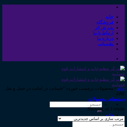
Skip
to
content
خانه
فروشگاه
پذیرش اثر
ارتباط با ما
درباره ما
پشتیبانی
خانه
/
محصولات برچسب خورده “خسانت در امانت در حمل و نقل
کالا”
دسته‌های محصولات
جستجو
Showing all 3 results
برای:
خانه
فروشگاه
جستجو
پذیرش اثر