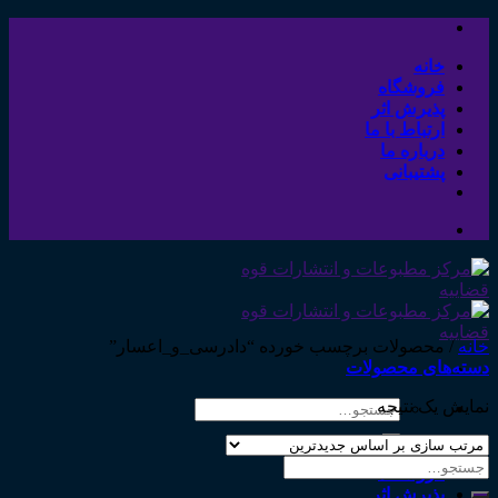
Skip
to
content
خانه
فروشگاه
پذیرش اثر
ارتباط با ما
درباره ما
پشتیبانی
خانه
/
محصولات برچسب خورده “دادرسی_و_اعسار”
دسته‌های محصولات
نمایش یک نتیجه
جستجو
برای:
خانه
جستجو
فروشگاه
برای:
پذیرش اثر