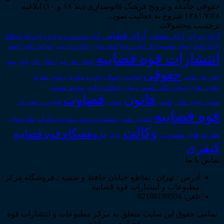
حقوقی جامعه و ترویج فرهنگ قانونمداری (بند ۱۶ و ۱۰) ابلاغیه
۱۳۸۱/۷/۲۸ شروع به فعالیت نمود...
برچسب محصولات
آرای قضایی
آرای حقوقی
آرای جزایی
اجرای احکام
آرای وحدت رویه
اجاره
اجرای اسناد
احوال شخصیه
اسناد_تجاری
اعتراض_ثالث
اعسار
ادله_اثبات_دعوا
اعاده_دادرسی
انتشارات قوه قضاییه
انتقال_مال_غیر
انحلال_نکاح
بانک
بیمه
حقوقی
داوری
تاجر
حق_کسب
حوادث_رانندگی
خلع_ید
دعاوی_تصرف
دیوان عدالت اداری
دیوان عالی کشور
سقوط_تعهدات
دعاوی_طاری
قانون
قضاوت
قوانین_و_مقررات
شعب_دیوان_عالی
قاضی
قضات
قوه قضاییه
مالکیت_معنوی
مسئولیت_مدنی
نظام قضایی
مشروح مذاکرات
وکالت
پژوهشگاه قوه قضاییه
نظریه_های_مشورتی
وکیل
کیفری
تماس با ما
آدرس : تهران ، تقاطع خیابان حافظ و سمیه ، فروشگاه مرکز
مطبوعات و انتشارات قوه قضاییه
تلفن: 02188199904
تمامی حقوق این سایت متعلق به مرکز مطبوعات و انتشارات قوه
قضاییه می باشد .