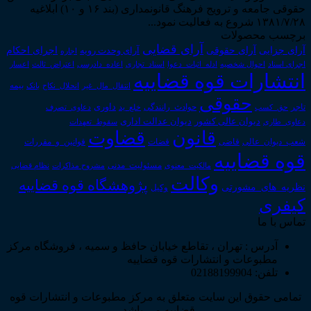
حقوقی جامعه و ترویج فرهنگ قانونمداری (بند ۱۶ و ۱۰) ابلاغیه
۱۳۸۱/۷/۲۸ شروع به فعالیت نمود...
برچسب محصولات
آرای قضایی
آرای حقوقی
آرای جزایی
اجرای احکام
آرای وحدت رویه
اجاره
اجرای اسناد
احوال شخصیه
اسناد_تجاری
اعتراض_ثالث
اعسار
ادله_اثبات_دعوا
اعاده_دادرسی
انتشارات قوه قضاییه
انتقال_مال_غیر
انحلال_نکاح
بانک
بیمه
حقوقی
داوری
تاجر
حق_کسب
حوادث_رانندگی
خلع_ید
دعاوی_تصرف
دیوان عدالت اداری
دیوان عالی کشور
سقوط_تعهدات
دعاوی_طاری
قانون
قضاوت
قوانین_و_مقررات
شعب_دیوان_عالی
قاضی
قضات
قوه قضاییه
مالکیت_معنوی
مسئولیت_مدنی
نظام قضایی
مشروح مذاکرات
وکالت
پژوهشگاه قوه قضاییه
نظریه_های_مشورتی
وکیل
کیفری
تماس با ما
آدرس : تهران ، تقاطع خیابان حافظ و سمیه ، فروشگاه مرکز
مطبوعات و انتشارات قوه قضاییه
تلفن: 02188199904
تمامی حقوق این سایت متعلق به مرکز مطبوعات و انتشارات قوه
قضاییه می باشد .