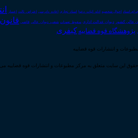
ان
رای اسناد
احوال شخصیه
اسناد_تجاری
اعتراض_ثالث
اعسار
ادله_اثبات_دعوا
اعاده_دادرسی
قانون
دیوان عدالت اداری
ن عالی کشور
سقوط_تعهدات
شعب_دیوان_عالی
قاضی
کیفری
پژوهشگاه قوه قضاییه
مطبوعات و انتشارات قوه قضاییه
قوق این سایت متعلق به مرکز مطبوعات و انتشارات قوه قضاییه می 