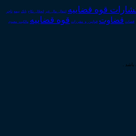
تشارات قوه قضاییه
انتقال_مال_غیر
انحلال_نکاح
بانک
بیمه
تاجر
قوه قضاییه
قضاوت
قوانین_و_مقررات
قضات
مالکیت_معنوی
باشد .