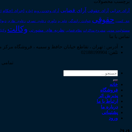
برچسب محصولات
آرای قضایی
آرای حقوقی
آرای جزایی
اجرای احکام
آرای وحدت رویه
اجاره
اج
حقوقی
داوری
دیوا
حق_کسب
حوادث_رانندگی
خلع_ید
دعاوی_تصرف
دعاوی_طاری
وکالت
نظریه_های_مشورتی
مسئولیت_مدنی
نظام قضایی
وکیل
مشروح مذاکرات
تماس با ما
آدرس : تهران ، تقاطع خیابان حافظ و سمیه ، فروشگاه مرکز 
تلفن: 02188199904
تمامی ح
جستجو
برای:
خانه
فروشگاه
پذیرش اثر
ارتباط با ما
درباره ما
پشتیبانی
ورود
ورود