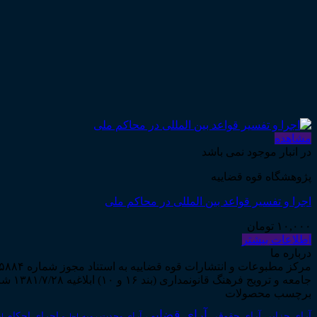
مشاهده
در انبار موجود نمی باشد
پژوهشگاه قوه قضاییه
اجرا و تفسیر قواعد بین المللی در محاکم ملی
۱۰,۰۰۰
تومان
اطلاعات بیشتر
درباره ما
جامعه و ترویج فرهنگ قانونمداری (بند ۱۶ و ۱۰) ابلاغیه ۱۳۸۱/۷/۲۸ شروع به فعالیت نمود...
برچسب محصولات
آرای قضایی
آرای حقوقی
آرای جزایی
اجرای احکام
آرای وحدت رویه
اجاره
اج