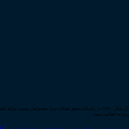
مرکز مطبوعات و انتشارات قوه قضاییه به استناد مجوز شماره ۵۸۸۴ از سال ۱۳۸۰ در راستا
ان
رای اسناد
احوال شخصیه
اسناد_تجاری
اعتراض_ثالث
اعسار
ادله_اثبات_دعوا
اعاده_دادرسی