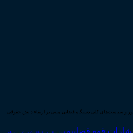
ی تحقق اهداف سند چشم‌انداز بیست ساله کشور و سیاست‌های کلی دستگاه قضایی مبنی بر ارتقاء دانش حقوقی
تشارات قوه قضاییه
انتقال_مال_غیر
انحلال_نکاح
بانک
بیمه
تاجر