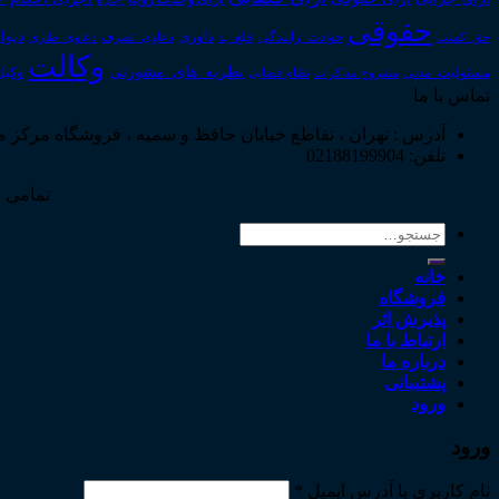
حقوقی
داوری
دیوا
حق_کسب
حوادث_رانندگی
خلع_ید
دعاوی_تصرف
دعاوی_طاری
وکالت
نظریه_های_مشورتی
مسئولیت_مدنی
نظام قضایی
وکیل
مشروح مذاکرات
تماس با ما
آدرس : تهران ، تقاطع خیابان حافظ و سمیه ، فروشگاه مرکز 
تلفن: 02188199904
تمامی ح
جستجو
برای:
خانه
فروشگاه
پذیرش اثر
ارتباط با ما
درباره ما
پشتیبانی
ورود
ورود
نام کاربری یا آدرس ایمیل
*