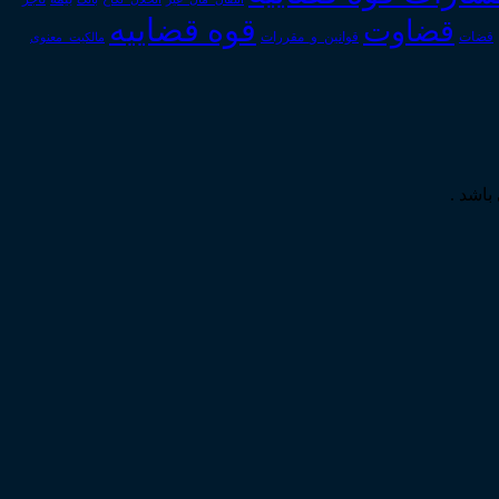
قوه قضاییه
قضاوت
قوانین_و_مقررات
قضات
مالکیت_معنوی
باشد .