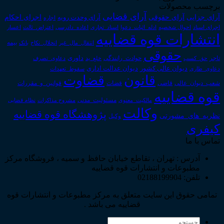
برچسب محصولات
آرای قضایی
آرای حقوقی
آرای جزایی
اجرای احکام
آرای وحدت رویه
اجاره
اجرای اسناد
احوال شخصیه
اسناد_تجاری
اعتراض_ثالث
اعسار
ادله_اثبات_دعوا
اعاده_دادرسی
انتشارات قوه قضاییه
انتقال_مال_غیر
انحلال_نکاح
بانک
بیمه
حقوقی
داوری
تاجر
حق_کسب
حوادث_رانندگی
خلع_ید
دعاوی_تصرف
دیوان عدالت اداری
دیوان عالی کشور
سقوط_تعهدات
دعاوی_طاری
قانون
قضاوت
قوانین_و_مقررات
شعب_دیوان_عالی
قاضی
قضات
قوه قضاییه
مالکیت_معنوی
مسئولیت_مدنی
نظام قضایی
مشروح مذاکرات
وکالت
پژوهشگاه قوه قضاییه
نظریه_های_مشورتی
وکیل
کیفری
تماس با ما
آدرس : تهران ، تقاطع خیابان حافظ و سمیه ، فروشگاه مرکز
مطبوعات و انتشارات قوه قضاییه
تلفن: 02188199904
تمامی حقوق این سایت متعلق به مرکز مطبوعات و انتشارات قوه
قضاییه می باشد .
جستجو