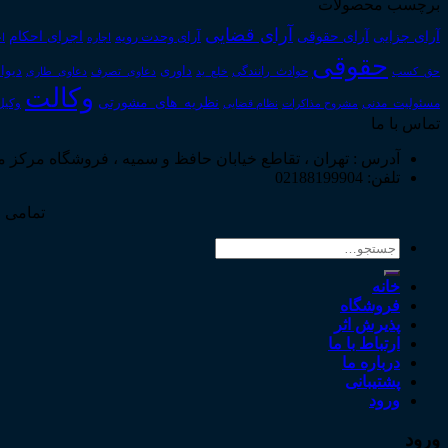
برچسب محصولات
آرای قضایی
آرای حقوقی
آرای جزایی
اجرای احکام
آرای وحدت رویه
اجاره
اج
حقوقی
داوری
دیوا
حق_کسب
حوادث_رانندگی
خلع_ید
دعاوی_تصرف
دعاوی_طاری
وکالت
نظریه_های_مشورتی
مسئولیت_مدنی
نظام قضایی
وکیل
مشروح مذاکرات
تماس با ما
آدرس : تهران ، تقاطع خیابان حافظ و سمیه ، فروشگاه مرکز 
تلفن: 02188199904
تمامی ح
جستجو
برای:
خانه
فروشگاه
پذیرش اثر
ارتباط با ما
درباره ما
پشتیبانی
ورود
ورود