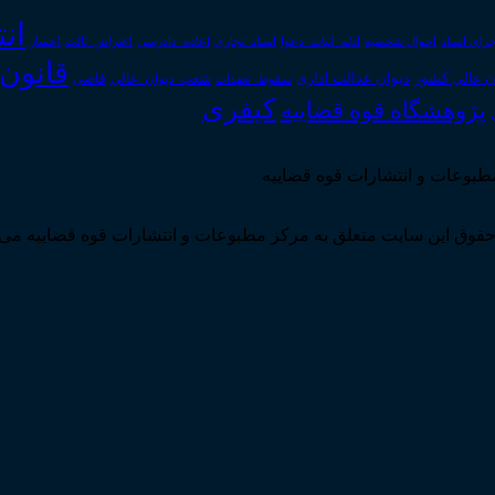
ان
رای اسناد
احوال شخصیه
اسناد_تجاری
اعتراض_ثالث
اعسار
ادله_اثبات_دعوا
اعاده_دادرسی
قانون
دیوان عدالت اداری
ن عالی کشور
سقوط_تعهدات
شعب_دیوان_عالی
قاضی
کیفری
پژوهشگاه قوه قضاییه
مطبوعات و انتشارات قوه قضاییه
قوق این سایت متعلق به مرکز مطبوعات و انتشارات قوه قضاییه می 