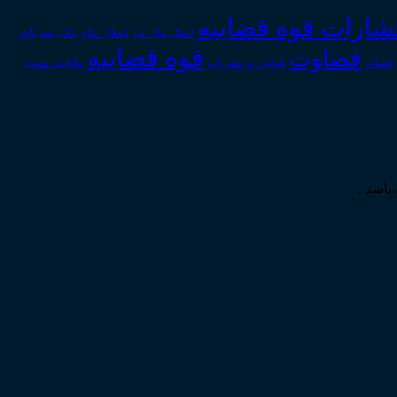
تشارات قوه قضاییه
انتقال_مال_غیر
انحلال_نکاح
بانک
بیمه
تاجر
قوه قضاییه
قضاوت
قوانین_و_مقررات
قضات
مالکیت_معنوی
باشد .