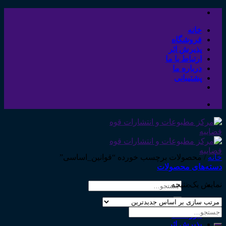
Skip
to
content
خانه
فروشگاه
پذیرش اثر
ارتباط با ما
درباره ما
پشتیبانی
خانه
/
محصولات برچسب خورده “قوانین_اساسی”
دسته‌های محصولات
نمایش یک نتیجه
جستجو
برای:
خانه
جستجو
فروشگاه
برای:
پذیرش اثر