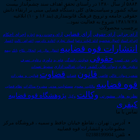
۵۸۸۴ از سال ۱۳۸۰ در راستای تحقق اهداف سند چشم‌انداز بیست
ساله کشور و سیاست‌های کلی دستگاه قضایی مبنی بر ارتقاء دانش
حقوقی جامعه و ترویج فرهنگ قانونمداری (بند ۱۶ و ۱۰) ابلاغیه
۱۳۸۱/۷/۲۸ شروع به فعالیت نمود...
برچسب محصولات
آرای قضایی
آرای حقوقی
آرای جزایی
اجرای احکام
آرای وحدت رویه
اجاره
اجرای اسناد
احوال شخصیه
اسناد_تجاری
اعتراض_ثالث
اعسار
ادله_اثبات_دعوا
اعاده_دادرسی
انتشارات قوه قضاییه
انتقال_مال_غیر
انحلال_نکاح
بانک
بیمه
حقوقی
داوری
تاجر
حق_کسب
حوادث_رانندگی
خلع_ید
دعاوی_تصرف
دیوان عدالت اداری
دیوان عالی کشور
سقوط_تعهدات
دعاوی_طاری
قانون
قضاوت
قوانین_و_مقررات
شعب_دیوان_عالی
قاضی
قضات
قوه قضاییه
مالکیت_معنوی
مسئولیت_مدنی
نظام قضایی
مشروح مذاکرات
وکالت
پژوهشگاه قوه قضاییه
نظریه_های_مشورتی
وکیل
کیفری
تماس با ما
آدرس : تهران ، تقاطع خیابان حافظ و سمیه ، فروشگاه مرکز
مطبوعات و انتشارات قوه قضاییه
تلفن: 02188199904