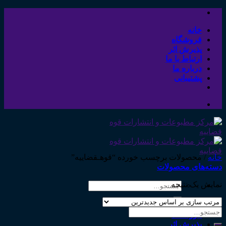
Skip
to
content
خانه
فروشگاه
پذیرش اثر
ارتباط با ما
درباره ما
پشتیبانی
خانه
/
محصولات برچسب خورده “قوهـقضاییه”
دسته‌های محصولات
نمایش یک نتیجه
جستجو
برای:
خانه
جستجو
فروشگاه
برای:
پذیرش اثر