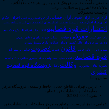
حقوقی جامعه و ترویج فرهنگ قانونمداری (بند ۱۶ و ۱۰) ابلاغیه
۱۳۸۱/۷/۲۸ شروع به فعالیت نمود...
برچسب محصولات
آرای قضایی
آرای حقوقی
آرای جزایی
اجرای احکام
آرای وحدت رویه
اجاره
اجرای اسناد
احوال شخصیه
اسناد_تجاری
اعتراض_ثالث
اعسار
ادله_اثبات_دعوا
اعاده_دادرسی
انتشارات قوه قضاییه
انتقال_مال_غیر
انحلال_نکاح
بانک
بیمه
حقوقی
داوری
تاجر
حق_کسب
حوادث_رانندگی
خلع_ید
دعاوی_تصرف
دیوان عدالت اداری
دیوان عالی کشور
سقوط_تعهدات
دعاوی_طاری
قانون
قضاوت
قوانین_و_مقررات
شعب_دیوان_عالی
قاضی
قضات
قوه قضاییه
مالکیت_معنوی
مسئولیت_مدنی
نظام قضایی
مشروح مذاکرات
وکالت
پژوهشگاه قوه قضاییه
نظریه_های_مشورتی
وکیل
کیفری
تماس با ما
آدرس : تهران ، تقاطع خیابان حافظ و سمیه ، فروشگاه مرکز
مطبوعات و انتشارات قوه قضاییه
تلفن: 02188199904
تمامی حقوق این سایت متعلق به مرکز مطبوعات و انتشارات قوه
قضاییه می باشد .