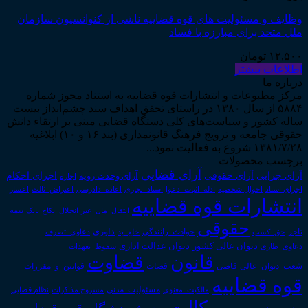
وظایف و مسئولیت های قوه قضاییه ناشی از کنوانسیون سازمان
ملل متحد برای مبارزه با فساد
۱۲,۵۰۰
تومان
اطلاعات بیشتر
درباره ما
مرکز مطبوعات و انتشارات قوه قضاییه به استناد مجوز شماره
۵۸۸۴ از سال ۱۳۸۰ در راستای تحقق اهداف سند چشم‌انداز بیست
ساله کشور و سیاست‌های کلی دستگاه قضایی مبنی بر ارتقاء دانش
حقوقی جامعه و ترویج فرهنگ قانونمداری (بند ۱۶ و ۱۰) ابلاغیه
۱۳۸۱/۷/۲۸ شروع به فعالیت نمود...
برچسب محصولات
آرای قضایی
آرای حقوقی
آرای جزایی
اجرای احکام
آرای وحدت رویه
اجاره
اجرای اسناد
احوال شخصیه
اسناد_تجاری
اعتراض_ثالث
اعسار
ادله_اثبات_دعوا
اعاده_دادرسی
انتشارات قوه قضاییه
انتقال_مال_غیر
انحلال_نکاح
بانک
بیمه
حقوقی
داوری
تاجر
حق_کسب
حوادث_رانندگی
خلع_ید
دعاوی_تصرف
دیوان عدالت اداری
دیوان عالی کشور
سقوط_تعهدات
دعاوی_طاری
قانون
قضاوت
قوانین_و_مقررات
شعب_دیوان_عالی
قاضی
قضات
قوه قضاییه
مالکیت_معنوی
مسئولیت_مدنی
نظام قضایی
مشروح مذاکرات