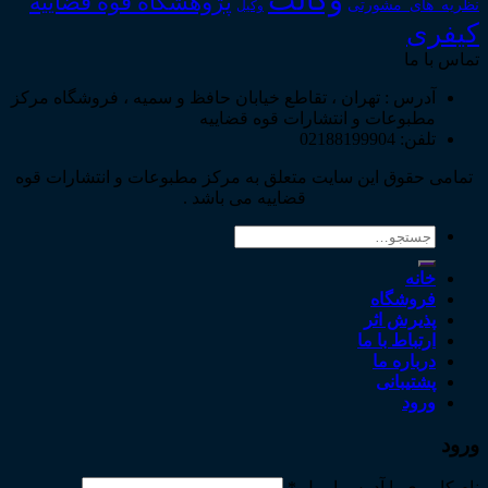
وکالت
پژوهشگاه قوه قضاییه
نظریه_های_مشورتی
وکیل
کیفری
تماس با ما
آدرس : تهران ، تقاطع خیابان حافظ و سمیه ، فروشگاه مرکز
مطبوعات و انتشارات قوه قضاییه
تلفن: 02188199904
تمامی حقوق این سایت متعلق به مرکز مطبوعات و انتشارات قوه
قضاییه می باشد .
جستجو
برای:
خانه
فروشگاه
پذیرش اثر
ارتباط با ما
درباره ما
پشتیبانی
ورود
ورود
نام کاربری یا آدرس ایمیل
*