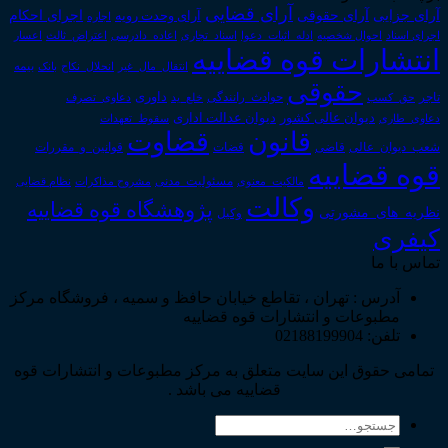
آرای قضایی
آرای حقوقی
آرای جزایی
اجرای احکام
آرای وحدت رویه
اجاره
اجرای اسناد
احوال شخصیه
اسناد_تجاری
اعتراض_ثالث
اعسار
ادله_اثبات_دعوا
اعاده_دادرسی
انتشارات قوه قضاییه
انتقال_مال_غیر
انحلال_نکاح
بانک
بیمه
حقوقی
داوری
تاجر
حق_کسب
حوادث_رانندگی
خلع_ید
دعاوی_تصرف
دیوان عدالت اداری
دیوان عالی کشور
سقوط_تعهدات
دعاوی_طاری
قانون
قضاوت
قوانین_و_مقررات
شعب_دیوان_عالی
قاضی
قضات
قوه قضاییه
مالکیت_معنوی
مسئولیت_مدنی
نظام قضایی
مشروح مذاکرات
وکالت
پژوهشگاه قوه قضاییه
نظریه_های_مشورتی
وکیل
کیفری
تماس با ما
آدرس : تهران ، تقاطع خیابان حافظ و سمیه ، فروشگاه مرکز
مطبوعات و انتشارات قوه قضاییه
تلفن: 02188199904
تمامی حقوق این سایت متعلق به مرکز مطبوعات و انتشارات قوه
قضاییه می باشد .
جستجو
برای: