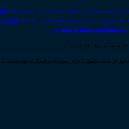
ان
رای اسناد
احوال شخصیه
اسناد_تجاری
اعتراض_ثالث
اعسار
ادله_اثبات_دعوا
اعاده_دادرسی
قانون
دیوان عدالت اداری
ن عالی کشور
سقوط_تعهدات
شعب_دیوان_عالی
قاضی
کیفری
پژوهشگاه قوه قضاییه
مطبوعات و انتشارات قوه قضاییه
قوق این سایت متعلق به مرکز مطبوعات و انتشارات قوه قضاییه می 