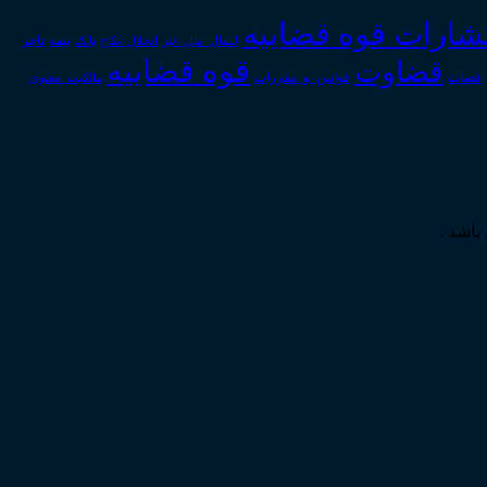
تشارات قوه قضاییه
انتقال_مال_غیر
انحلال_نکاح
بانک
بیمه
تاجر
قوه قضاییه
قضاوت
قوانین_و_مقررات
قضات
مالکیت_معنوی
باشد .