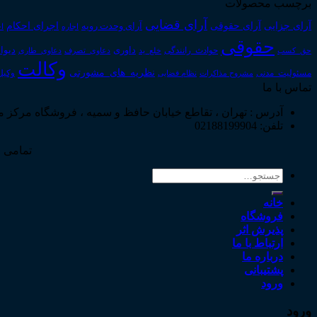
برچسب محصولات
آرای قضایی
آرای حقوقی
آرای جزایی
اجرای احکام
آرای وحدت رویه
اجاره
اج
حقوقی
داوری
دیوا
حق_کسب
حوادث_رانندگی
خلع_ید
دعاوی_تصرف
دعاوی_طاری
وکالت
نظریه_های_مشورتی
مسئولیت_مدنی
نظام قضایی
وکیل
مشروح مذاکرات
تماس با ما
آدرس : تهران ، تقاطع خیابان حافظ و سمیه ، فروشگاه مرکز 
تلفن: 02188199904
تمامی ح
جستجو
برای:
خانه
فروشگاه
پذیرش اثر
ارتباط با ما
درباره ما
پشتیبانی
ورود
ورود