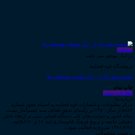
مشاهده
در انبار موجود نمی باشد
پژوهشگاه قوه قضاییه
نشست نقد رأی ۲ _ رأی حقوقی هموفیلی ها
چاپ تمام
اطلاعات بیشتر
درباره ما
مرکز مطبوعات و انتشارات قوه قضاییه به استناد مجوز شماره
۵۸۸۴ از سال ۱۳۸۰ در راستای تحقق اهداف سند چشم‌انداز بیست
ساله کشور و سیاست‌های کلی دستگاه قضایی مبنی بر ارتقاء دانش
حقوقی جامعه و ترویج فرهنگ قانونمداری (بند ۱۶ و ۱۰) ابلاغیه
۱۳۸۱/۷/۲۸ شروع به فعالیت نمود...
برچسب محصولات