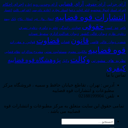
آرای قضایی
آرای حقوقی
آرای جزایی
اجرای احکام
آرای وحدت رویه
اجاره
اجرای اسناد
احوال شخصیه
اسناد_تجاری
اعتراض_ثالث
اعسار
ادله_اثبات_دعوا
اعاده_دادرسی
انتشارات قوه قضاییه
انتقال_مال_غیر
انحلال_نکاح
بانک
بیمه
حقوقی
داوری
تاجر
حق_کسب
حوادث_رانندگی
خلع_ید
دعاوی_تصرف
دیوان عدالت اداری
دیوان عالی کشور
سقوط_تعهدات
دعاوی_طاری
قانون
قضاوت
قوانین_و_مقررات
شعب_دیوان_عالی
قاضی
قضات
قوه قضاییه
مالکیت_معنوی
مسئولیت_مدنی
نظام قضایی
مشروح مذاکرات
وکالت
پژوهشگاه قوه قضاییه
نظریه_های_مشورتی
وکیل
کیفری
تماس با ما
آدرس : تهران ، تقاطع خیابان حافظ و سمیه ، فروشگاه مرکز
مطبوعات و انتشارات قوه قضاییه
تلفن: 02188199904
تمامی حقوق این سایت متعلق به مرکز مطبوعات و انتشارات قوه
قضاییه می باشد .
جستجو
برای: