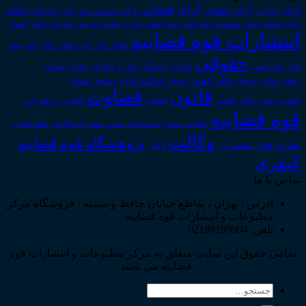
آرای قضایی
آرای حقوقی
آرای جزایی
اجرای احکام
آرای وحدت رویه
اجاره
اجرای اسناد
احوال شخصیه
اسناد_تجاری
اعتراض_ثالث
اعسار
ادله_اثبات_دعوا
اعاده_دادرسی
انتشارات قوه قضاییه
انتقال_مال_غیر
انحلال_نکاح
بانک
بیمه
حقوقی
داوری
تاجر
حق_کسب
حوادث_رانندگی
خلع_ید
دعاوی_تصرف
دیوان عدالت اداری
دیوان عالی کشور
سقوط_تعهدات
دعاوی_طاری
قانون
قضاوت
قوانین_و_مقررات
شعب_دیوان_عالی
قاضی
قضات
قوه قضاییه
مالکیت_معنوی
مسئولیت_مدنی
نظام قضایی
مشروح مذاکرات
وکالت
پژوهشگاه قوه قضاییه
نظریه_های_مشورتی
وکیل
کیفری
تماس با ما
آدرس : تهران ، تقاطع خیابان حافظ و سمیه ، فروشگاه مرکز
مطبوعات و انتشارات قوه قضاییه
تلفن: 02188199904
تمامی حقوق این سایت متعلق به مرکز مطبوعات و انتشارات قوه
قضاییه می باشد .
جستجو
برای: