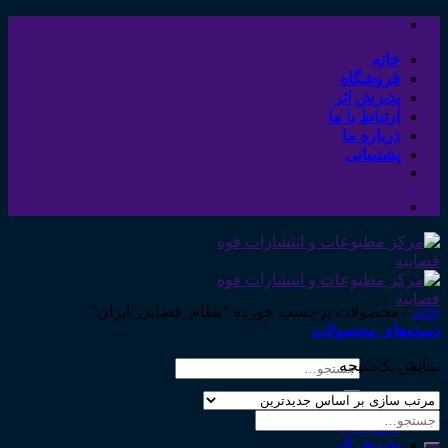
Skip
to
content
خانه
فروشگاه
پذیرش اثر
ارتباط با ما
درباره ما
پشتیبانی
خانه
/
محصولات برچسب خورده “نظام_قضایی_ایران”
دسته‌های محصولات
نمایش یک نتیجه
جستجو
برای:
خانه
جستجو
فروشگاه
برای:
پذیرش اثر