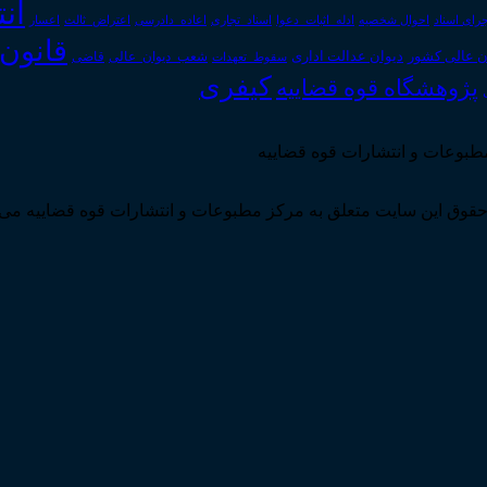
ان
رای اسناد
احوال شخصیه
اسناد_تجاری
اعتراض_ثالث
اعسار
ادله_اثبات_دعوا
اعاده_دادرسی
قانون
دیوان عدالت اداری
ن عالی کشور
سقوط_تعهدات
شعب_دیوان_عالی
قاضی
کیفری
پژوهشگاه قوه قضاییه
مطبوعات و انتشارات قوه قضاییه
قوق این سایت متعلق به مرکز مطبوعات و انتشارات قوه قضاییه می 