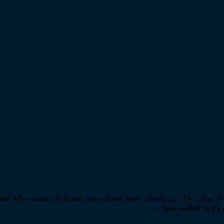
مرکز مطبوعات و انتشارات قوه قضاییه به استناد مجوز شماره ۵۸۸۴ از سال ۱۳۸۰ در راستا