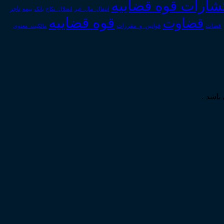
تشارات قوه قضاییه
انتقال_مال_غیر
انحلال_نکاح
بانک
بیمه
تاجر
قوه قضاییه
قضاوت
قوانین_و_مقررات
قضات
مالکیت_معنوی
باشد .