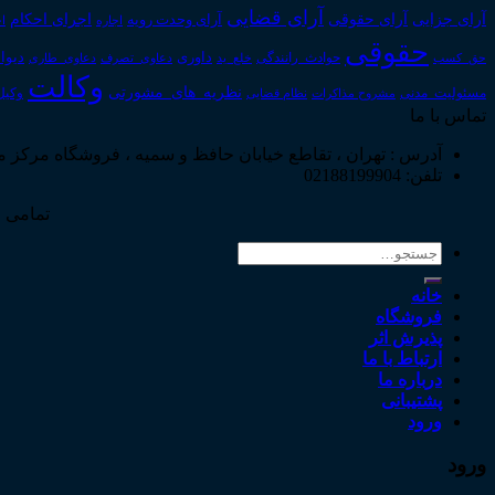
آرای قضایی
آرای حقوقی
آرای جزایی
اجرای احکام
آرای وحدت رویه
اجاره
اج
حقوقی
داوری
دیوا
حق_کسب
حوادث_رانندگی
خلع_ید
دعاوی_تصرف
دعاوی_طاری
وکالت
نظریه_های_مشورتی
مسئولیت_مدنی
نظام قضایی
وکیل
مشروح مذاکرات
تماس با ما
آدرس : تهران ، تقاطع خیابان حافظ و سمیه ، فروشگاه مرکز 
تلفن: 02188199904
تمامی ح
جستجو
برای:
خانه
فروشگاه
پذیرش اثر
ارتباط با ما
درباره ما
پشتیبانی
ورود
ورود