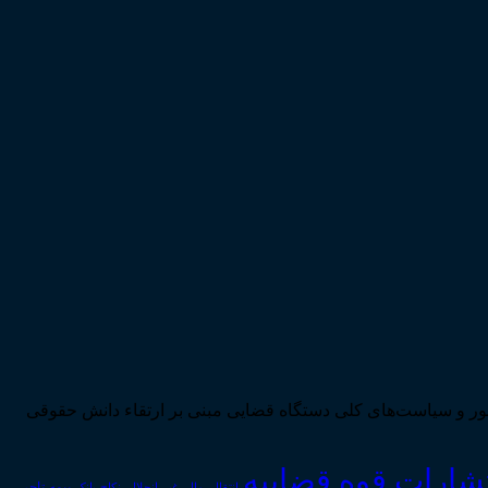
ی تحقق اهداف سند چشم‌انداز بیست ساله کشور و سیاست‌های کلی دستگاه قضایی مبنی بر ارتقاء دانش حقوقی
تشارات قوه قضاییه
انتقال_مال_غیر
انحلال_نکاح
بانک
بیمه
تاجر