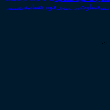
قوه قضاییه
قضاوت
قوانین_و_مقررات
قضات
مالکیت_معنوی
باشد .