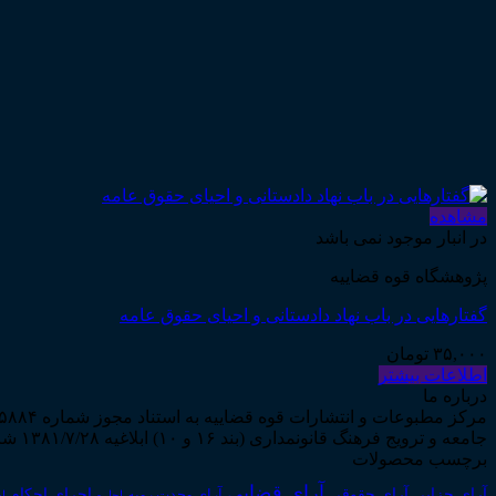
مشاهده
در انبار موجود نمی باشد
پژوهشگاه قوه قضاییه
گفتارهایی در باب نهاد دادستانی و احیای حقوق عامه
۳۵,۰۰۰
تومان
اطلاعات بیشتر
درباره ما
جامعه و ترویج فرهنگ قانونمداری (بند ۱۶ و ۱۰) ابلاغیه ۱۳۸۱/۷/۲۸ شروع به فعالیت نمود...
برچسب محصولات
آرای قضایی
آرای حقوقی
آرای جزایی
اجرای احکام
آرای وحدت رویه
اجاره
اج