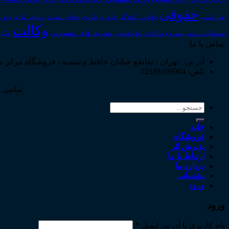
حقوقی
داوری
دیوا
حق_کسب
حوادث_رانندگی
خلع_ید
دعاوی_تصرف
دعاوی_طاری
وکالت
نظریه_های_مشورتی
مسئولیت_مدنی
نظام قضایی
وکیل
مشروح مذاکرات
تماس با ما
آدرس : تهران ، تقاطع خیابان حافظ و سمیه ، فروشگاه مرکز 
تلفن: 02188199904
تمامی ح
جستجو
برای:
خانه
فروشگاه
پذیرش اثر
ارتباط با ما
درباره ما
پشتیبانی
ورود
ورود
نام کاربری یا آدرس ایمیل
*