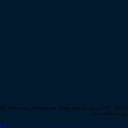
مرکز مطبوعات و انتشارات قوه قضاییه به استناد مجوز شماره ۵۸۸۴ از سال ۱۳۸۰ در راستا
ان
رای اسناد
احوال شخصیه
اسناد_تجاری
اعتراض_ثالث
اعسار
ادله_اثبات_دعوا
اعاده_دادرسی