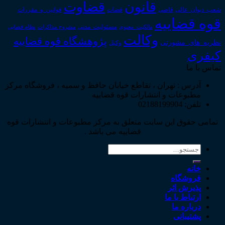
قانون
قضاوت
قوانین_و_مقررات
شعب_دیوان_عالی
قاضی
قضات
قوه قضاییه
مالکیت_معنوی
مسئولیت_مدنی
نظام قضایی
مشروح مذاکرات
وکالت
پژوهشگاه قوه قضاییه
نظریه_های_مشورتی
وکیل
کیفری
تماس با ما
آدرس : تهران ، تقاطع خیابان حافظ و سمیه ، فروشگاه مرکز
مطبوعات و انتشارات قوه قضاییه
تلفن: 02188199904
تمامی حقوق این سایت متعلق به مرکز مطبوعات و انتشارات قوه
قضاییه می باشد .
جستجو
برای:
خانه
فروشگاه
پذیرش اثر
ارتباط با ما
درباره ما
پشتیبانی