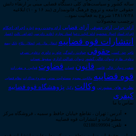
ساله کشور و سیاست‌های کلی دستگاه قضایی مبنی بر ارتقاء دانش
حقوقی جامعه و ترویج فرهنگ قانونمداری (بند ۱۶ و ۱۰) ابلاغیه
۱۳۸۱/۷/۲۸ شروع به فعالیت نمود...
برچسب محصولات
آرای قضایی
آرای حقوقی
آرای جزایی
اجرای احکام
آرای وحدت رویه
اجاره
اجرای اسناد
احوال شخصیه
اسناد_تجاری
اعتراض_ثالث
اعسار
ادله_اثبات_دعوا
اعاده_دادرسی
انتشارات قوه قضاییه
انتقال_مال_غیر
انحلال_نکاح
بانک
بیمه
حقوقی
داوری
تاجر
حق_کسب
حوادث_رانندگی
خلع_ید
دعاوی_تصرف
دیوان عدالت اداری
دیوان عالی کشور
سقوط_تعهدات
دعاوی_طاری
قانون
قضاوت
قوانین_و_مقررات
شعب_دیوان_عالی
قاضی
قضات
قوه قضاییه
مالکیت_معنوی
مسئولیت_مدنی
نظام قضایی
مشروح مذاکرات
وکالت
پژوهشگاه قوه قضاییه
نظریه_های_مشورتی
وکیل
کیفری
تماس با ما
آدرس : تهران ، تقاطع خیابان حافظ و سمیه ، فروشگاه مرکز
مطبوعات و انتشارات قوه قضاییه
تلفن: 02188199904
تمامی حقوق این سایت متعلق به مرکز مطبوعات و انتشارات قوه