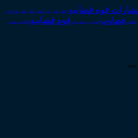
تشارات قوه قضاییه
انتقال_مال_غیر
انحلال_نکاح
بانک
بیمه
تاجر
قوه قضاییه
قضاوت
قوانین_و_مقررات
قضات
مالکیت_معنوی
باشد .