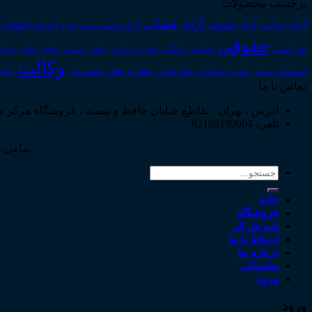
برچسب محصولات
آرای قضایی
آرای حقوقی
آرای جزایی
اجرای احکام
آرای وحدت رویه
اجاره
اج
حقوقی
داوری
دیوا
حق_کسب
حوادث_رانندگی
خلع_ید
دعاوی_تصرف
دعاوی_طاری
وکالت
نظریه_های_مشورتی
مسئولیت_مدنی
نظام قضایی
وکیل
مشروح مذاکرات
تماس با ما
آدرس : تهران ، تقاطع خیابان حافظ و سمیه ، فروشگاه مرکز 
تلفن: 02188199904
تمامی ح
جستجو
برای:
خانه
فروشگاه
پذیرش اثر
ارتباط با ما
درباره ما
پشتیبانی
ورود
ورود