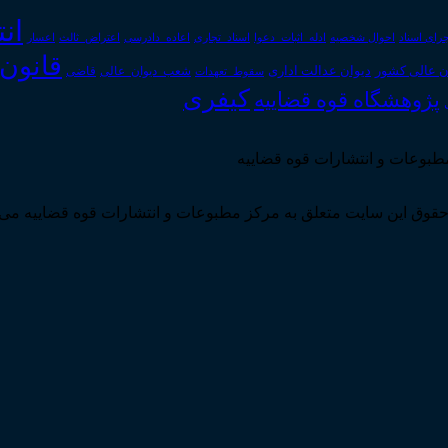
ان
رای اسناد
احوال شخصیه
اسناد_تجاری
اعتراض_ثالث
اعسار
ادله_اثبات_دعوا
اعاده_دادرسی
قانون
دیوان عدالت اداری
ن عالی کشور
سقوط_تعهدات
شعب_دیوان_عالی
قاضی
کیفری
پژوهشگاه قوه قضاییه
مطبوعات و انتشارات قوه قضاییه
قوق این سایت متعلق به مرکز مطبوعات و انتشارات قوه قضاییه می 