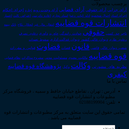
برچسب محصولات
آرای قضایی
آرای حقوقی
آرای جزایی
اجرای احکام
آرای وحدت رویه
اجاره
اجرای اسناد
احوال شخصیه
اسناد_تجاری
اعتراض_ثالث
اعسار
ادله_اثبات_دعوا
اعاده_دادرسی
انتشارات قوه قضاییه
انتقال_مال_غیر
انحلال_نکاح
بانک
بیمه
حقوقی
داوری
تاجر
حق_کسب
حوادث_رانندگی
خلع_ید
دعاوی_تصرف
دیوان عدالت اداری
دیوان عالی کشور
سقوط_تعهدات
دعاوی_طاری
قانون
قضاوت
قوانین_و_مقررات
شعب_دیوان_عالی
قاضی
قضات
قوه قضاییه
مالکیت_معنوی
مسئولیت_مدنی
نظام قضایی
مشروح مذاکرات
وکالت
پژوهشگاه قوه قضاییه
نظریه_های_مشورتی
وکیل
کیفری
تماس با ما
آدرس : تهران ، تقاطع خیابان حافظ و سمیه ، فروشگاه مرکز
مطبوعات و انتشارات قوه قضاییه
تلفن: 02188199904
تمامی حقوق این سایت متعلق به مرکز مطبوعات و انتشارات قوه
قضاییه می باشد .
جستجو