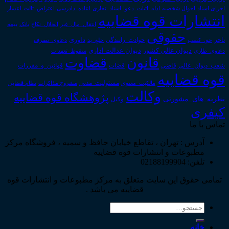
اجرای اسناد
احوال شخصیه
اسناد_تجاری
اعتراض_ثالث
اعسار
ادله_اثبات_دعوا
اعاده_دادرسی
انتشارات قوه قضاییه
انتقال_مال_غیر
انحلال_نکاح
بانک
بیمه
حقوقی
داوری
تاجر
حق_کسب
حوادث_رانندگی
خلع_ید
دعاوی_تصرف
دیوان عدالت اداری
دیوان عالی کشور
سقوط_تعهدات
دعاوی_طاری
قانون
قضاوت
قوانین_و_مقررات
شعب_دیوان_عالی
قاضی
قضات
قوه قضاییه
مالکیت_معنوی
مسئولیت_مدنی
نظام قضایی
مشروح مذاکرات
وکالت
پژوهشگاه قوه قضاییه
نظریه_های_مشورتی
وکیل
کیفری
تماس با ما
آدرس : تهران ، تقاطع خیابان حافظ و سمیه ، فروشگاه مرکز
مطبوعات و انتشارات قوه قضاییه
تلفن: 02188199904
تمامی حقوق این سایت متعلق به مرکز مطبوعات و انتشارات قوه
قضاییه می باشد .
جستجو
برای:
خانه