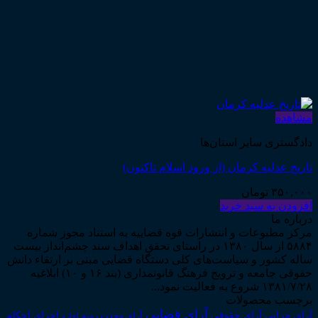
مشاهده
دادگستری سایر استان‌ها
تاریخ عدلیه کرمان (از ورود اسلام تاکنون)
۳۵۰,۰۰۰
تومان
افزودن به سبد خرید
درباره ما
مرکز مطبوعات و انتشارات قوه قضاییه به استناد مجوز شماره
۵۸۸۴ از سال ۱۳۸۰ در راستای تحقق اهداف سند چشم‌انداز بیست
ساله کشور و سیاست‌های کلی دستگاه قضایی مبنی بر ارتقاء دانش
حقوقی جامعه و ترویج فرهنگ قانونمداری (بند ۱۶ و ۱۰) ابلاغیه
۱۳۸۱/۷/۲۸ شروع به فعالیت نمود...
برچسب محصولات
آرای قضایی
آرای حقوقی
آرای جزایی
اجرای احکام
آرای وحدت رویه
اجاره