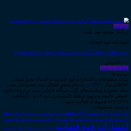
مشاهده
در انبار موجود نمی باشد
انتشارات قوه قضاییه
دستورالعمل حفظ کرامت و ارزش‌های انسانی در قوه قضاییه
۵,۰۰۰
تومان
اطلاعات بیشتر
درباره ما
مرکز مطبوعات و انتشارات قوه قضاییه به استناد مجوز شماره
۵۸۸۴ از سال ۱۳۸۰ در راستای تحقق اهداف سند چشم‌انداز بیست
ساله کشور و سیاست‌های کلی دستگاه قضایی مبنی بر ارتقاء دانش
حقوقی جامعه و ترویج فرهنگ قانونمداری (بند ۱۶ و ۱۰) ابلاغیه
۱۳۸۱/۷/۲۸ شروع به فعالیت نمود...
برچسب محصولات
آرای قضایی
آرای حقوقی
آرای جزایی
اجرای احکام
آرای وحدت رویه
اجاره
اجرای اسناد
احوال شخصیه
اسناد_تجاری
اعتراض_ثالث
اعسار
ادله_اثبات_دعوا
اعاده_دادرسی
انتشارات قوه قضاییه
انتقال_مال_غیر
انحلال_نکاح
بانک
بیمه