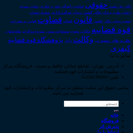
حقوقی
داوری
تاجر
حق_کسب
حوادث_رانندگی
خلع_ید
دعاوی_تصرف
دیوان عدالت اداری
دیوان عالی کشور
سقوط_تعهدات
دعاوی_طاری
قانون
قضاوت
قوانین_و_مقررات
شعب_دیوان_عالی
قاضی
قضات
قوه قضاییه
مالکیت_معنوی
مسئولیت_مدنی
نظام قضایی
مشروح مذاکرات
وکالت
پژوهشگاه قوه قضاییه
نظریه_های_مشورتی
وکیل
کیفری
تماس با ما
آدرس : تهران ، تقاطع خیابان حافظ و سمیه ، فروشگاه مرکز
مطبوعات و انتشارات قوه قضاییه
تلفن: 02188199904
تمامی حقوق این سایت متعلق به مرکز مطبوعات و انتشارات قوه
قضاییه می باشد .
جستجو
برای:
خانه
فروشگاه
پذیرش اثر
ارتباط با ما