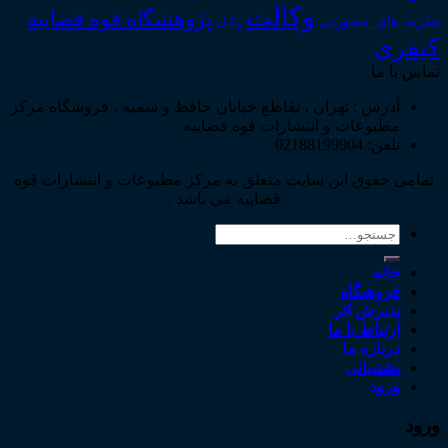
وکالت
پژوهشگاه قوه قضاییه
نظریه_های_مشورتی
وکیل
کیفری
تماس با ما
آدرس : تهران ، تقاطع خیابان حافظ و سمیه ، فروشگاه مرکز
مطبوعات و انتشارات قوه قضاییه
تلفن: 02188199904
تمامی حقوق این سایت متعلق به مرکز مطبوعات و انتشارات قوه
قضاییه می باشد .
جستجو
برای:
خانه
فروشگاه
پذیرش اثر
ارتباط با ما
درباره ما
پشتیبانی
ورود
ورود