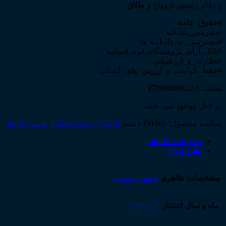
و دفاتر رسمی ازدواج و طلاق
#حقوق_عامه
#دادرسی_عادلانه
#دسترسی_به_دادنامه_ها
#بانک_آرای_پژوهشگاه_قوه_قضاییه
#نظارت_و_ارزشیابی
#حفظ_کرامت_و_ارزش_های_انسانی
شابک: 9786004802116
در انبار موجود نمی باشد
شناسه محصول:
101061
دسته:
انتشارات قوه قضاییه
,
همه‌ـ‌کتاب‌ها
توضیحات تکمیلی
نظرات (0)
مشخصات ظاهری
قطع پاسپورتی
ماه و سال انتشار
آذر 1399