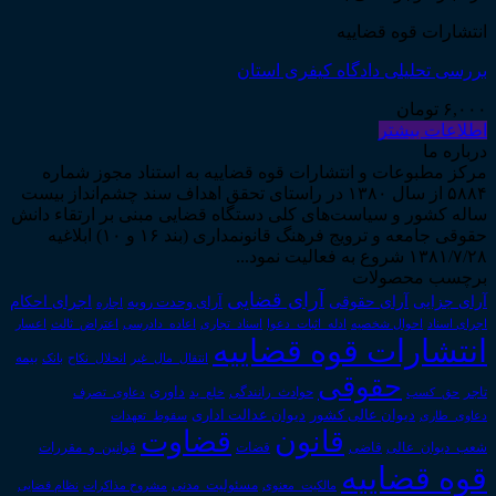
انتشارات قوه قضاییه
بررسی تحلیلی دادگاه کیفری استان
۶,۰۰۰
تومان
اطلاعات بیشتر
درباره ما
مرکز مطبوعات و انتشارات قوه قضاییه به استناد مجوز شماره
۵۸۸۴ از سال ۱۳۸۰ در راستای تحقق اهداف سند چشم‌انداز بیست
ساله کشور و سیاست‌های کلی دستگاه قضایی مبنی بر ارتقاء دانش
حقوقی جامعه و ترویج فرهنگ قانونمداری (بند ۱۶ و ۱۰) ابلاغیه
۱۳۸۱/۷/۲۸ شروع به فعالیت نمود...
برچسب محصولات
آرای قضایی
آرای حقوقی
آرای جزایی
اجرای احکام
آرای وحدت رویه
اجاره
اجرای اسناد
احوال شخصیه
اسناد_تجاری
اعتراض_ثالث
اعسار
ادله_اثبات_دعوا
اعاده_دادرسی
انتشارات قوه قضاییه
انتقال_مال_غیر
انحلال_نکاح
بانک
بیمه
حقوقی
داوری
تاجر
حق_کسب
حوادث_رانندگی
خلع_ید
دعاوی_تصرف
دیوان عدالت اداری
دیوان عالی کشور
سقوط_تعهدات
دعاوی_طاری
قانون
قضاوت
قوانین_و_مقررات
شعب_دیوان_عالی
قاضی
قضات
قوه قضاییه
مالکیت_معنوی
مسئولیت_مدنی
نظام قضایی
مشروح مذاکرات