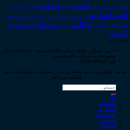
قانون
قضاوت
قوانین_و_مقررات
شعب_دیوان_عالی
قاضی
قضات
قوه قضاییه
مالکیت_معنوی
مسئولیت_مدنی
نظام قضایی
مشروح مذاکرات
وکالت
پژوهشگاه قوه قضاییه
نظریه_های_مشورتی
وکیل
کیفری
تماس با ما
آدرس : تهران ، تقاطع خیابان حافظ و سمیه ، فروشگاه مرکز
مطبوعات و انتشارات قوه قضاییه
تلفن: 02188199904
تمامی حقوق این سایت متعلق به مرکز مطبوعات و انتشارات قوه
قضاییه می باشد .
جستجو
برای:
خانه
فروشگاه
پذیرش اثر
ارتباط با ما
درباره ما
پشتیبانی