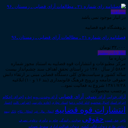
مشاهده
در انبار موجود نمی باشد
پژوهشگاه قوه قضاییه
فصلنامه رای شماره ۲۱ ـ مطالعات آرای قضایی ـ زمستان ـ۹۶
۳۲,۰۰۰
تومان
اطلاعات بیشتر
درباره ما
مرکز مطبوعات و انتشارات قوه قضاییه به استناد مجوز شماره
۵۸۸۴ از سال ۱۳۸۰ در راستای تحقق اهداف سند چشم‌انداز بیست
ساله کشور و سیاست‌های کلی دستگاه قضایی مبنی بر ارتقاء دانش
حقوقی جامعه و ترویج فرهنگ قانونمداری (بند ۱۶ و ۱۰) ابلاغیه
۱۳۸۱/۷/۲۸ شروع به فعالیت نمود...
برچسب محصولات
آرای قضایی
آرای حقوقی
آرای جزایی
اجرای احکام
آرای وحدت رویه
اجاره
اجرای اسناد
احوال شخصیه
اسناد_تجاری
اعتراض_ثالث
اعسار
ادله_اثبات_دعوا
اعاده_دادرسی
انتشارات قوه قضاییه
انتقال_مال_غیر
انحلال_نکاح
بانک
بیمه
حقوقی
داوری
تاجر
حق_کسب
حوادث_رانندگی
خلع_ید
دعاوی_تصرف
دیوان عدالت اداری
دیوان عالی کشور
سقوط_تعهدات
دعاوی_طاری