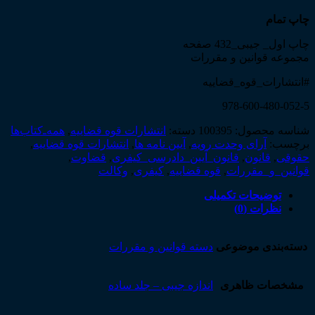
چاپ تمام
چاپ اول_ جیبی_432 صفحه
مجموعه قوانین و مقررات
#انتشارات_قوه_قضاییه
978-600-480-052-5
شناسه محصول:
100395
دسته:
انتشارات قوه قضاییه
,
همه‌ـ‌کتاب‌ها
برچسب:
آرای وحدت رویه
,
آیین نامه ها
,
انتشارات قوه قضاییه
,
حقوقی
,
قانون
,
قانون_آیین_دادرسی_کیفری
,
قضاوت
,
قوانین_و_مقررات
,
قوه قضاییه
,
کیفری
,
وکالت
توضیحات تکمیلی
نظرات (0)
دسته‌بندی موضوعی
دسته قوانین و مقررات
مشخصات ظاهری
اندازه جیبی – جلد ساده