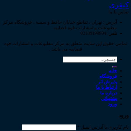
کیفری
تماس با ما
آدرس : تهران ، تقاطع خیابان حافظ و سمیه ، فروشگاه مرکز
مطبوعات و انتشارات قوه قضاییه
تلفن: 02188199904
تمامی حقوق این سایت متعلق به مرکز مطبوعات و انتشارات قوه
قضاییه می باشد .
جستجو
برای:
خانه
فروشگاه
پذیرش اثر
ارتباط با ما
درباره ما
پشتیبانی
ورود
ورود
نام کاربری یا آدرس ایمیل
*