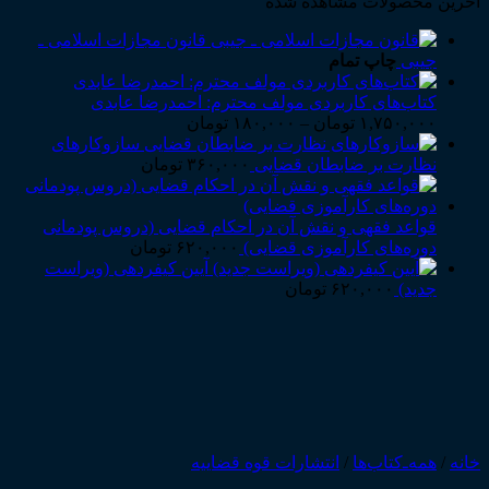
آخرین محصولات مشاهده شده
قانون مجازات اسلامی ـ
جیبی
چاپ تمام
کتاب‌های کاربردی مولف محترم: احمدرضا عابدی
Price
۱,۷۵۰,۰۰۰
تومان
–
۱۸۰,۰۰۰
تومان
range:
سازوکارهای
۱۸۰,۰۰۰ تومان
نظارت بر ضابطان قضایی
۳۶۰,۰۰۰
تومان
through
۱,۷۵۰,۰۰۰ تومان
قواعد فقهی و نقش آن در احکام قضایی (دروس پودمانی
دوره‌های کارآموزی قضایی)
۶۲۰,۰۰۰
تومان
آیین کیفردهی (ویراست
جدید)
۶۲۰,۰۰۰
تومان
خانه
/
همه‌ـ‌کتاب‌ها
/
انتشارات قوه قضاییه