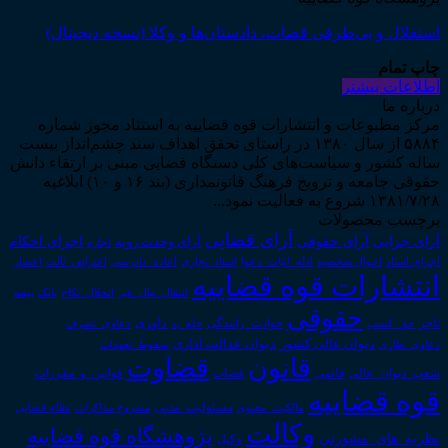
استقلال و بی‌طرفی قضات، دادستان‌ها و وکلا (نسخه دیجیتال)
چاپ تمام
اطلاعات بیشتر
درباره ما
مرکز مطبوعات و انتشارات قوه قضاییه به استناد مجوز شماره
۵۸۸۴ از سال ۱۳۸۰ در راستای تحقق اهداف سند چشم‌انداز بیست
ساله کشور و سیاست‌های کلی دستگاه قضایی مبنی بر ارتقاء دانش
حقوقی جامعه و ترویج فرهنگ قانونمداری (بند ۱۶ و ۱۰) ابلاغیه
۱۳۸۱/۷/۲۸ شروع به فعالیت نمود...
برچسب محصولات
آرای قضایی
آرای حقوقی
آرای جزایی
اجرای احکام
آرای وحدت رویه
اجاره
اجرای اسناد
احوال شخصیه
اسناد_تجاری
اعتراض_ثالث
اعسار
ادله_اثبات_دعوا
اعاده_دادرسی
انتشارات قوه قضاییه
انتقال_مال_غیر
انحلال_نکاح
بانک
بیمه
حقوقی
داوری
تاجر
حق_کسب
حوادث_رانندگی
خلع_ید
دعاوی_تصرف
دیوان عدالت اداری
دیوان عالی کشور
سقوط_تعهدات
دعاوی_طاری
قانون
قضاوت
قوانین_و_مقررات
شعب_دیوان_عالی
قاضی
قضات
قوه قضاییه
مالکیت_معنوی
مسئولیت_مدنی
نظام قضایی
مشروح مذاکرات
وکالت
پژوهشگاه قوه قضاییه
نظریه_های_مشورتی
وکیل