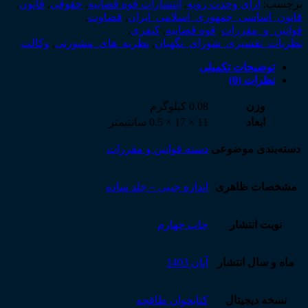
اسلامی
برچسب:
آرای وحدت رویه
,
انتشارات قوه قضاییه
,
حقوقی
,
قانون
,
ایران
قانون_اساسی_جمهوری_اسلامی_ایران
,
قضاوت
,
عدد
قوانین_و_مقررات
,
قوه قضاییه
,
کیفری
,
نظریات_تفسیری_شورای_نگهبان
,
نظریه_های_مشورتی
,
وکالت
توضیحات تکمیلی
نظرات (0)
وزن
0.08 کیلوگرم
ابعاد
11 × 17 × 0.5 سانتیمتر
دسته‌بندی موضوعی
دسته قوانین و مقررات
مشخصات ظاهری
اندازه جیبی – جلد ساده
نوبت انتشار
چاپ چهارم
ماه و سال انتشار
آبان 1403
نسخه دیجیتال
کتابخوان طاقچه