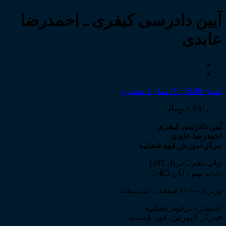
آیین دادرسی کیفری ـ احمدرضا
عابدی
امتیاز
5.00
از 5 امتیاز
1
مشتری
۱,۷۵۰,۰۰۰
تومان
آیین دادرسی کیفری
احمدرضا عابدی
مرکز آموزش قوه قضاییه
چاپ دهم ـ خرداد 1405
(چاپ نهم ـ آبان 1403)
وزیری – 672 صفحه ـ جلد سخت
#انتشارات_قوه_قضاییه
#مرکز_آموزش_قوه_قضاییه