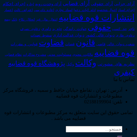
آرای قضایی
آرای حقوقی
آرای جزایی
اجرای احکام
آرای وحدت رویه
اجاره
اجرای اسناد
احوال شخصیه
اسناد_تجاری
اعتراض_ثالث
اعسار
ادله_اثبات_دعوا
اعاده_دادرسی
انتشارات قوه قضاییه
انتقال_مال_غیر
انحلال_نکاح
بانک
بیمه
حقوقی
داوری
تاجر
حق_کسب
حوادث_رانندگی
خلع_ید
دعاوی_تصرف
دیوان عدالت اداری
دیوان عالی کشور
سقوط_تعهدات
دعاوی_طاری
قانون
قضاوت
قوانین_و_مقررات
شعب_دیوان_عالی
قاضی
قضات
قوه قضاییه
مالکیت_معنوی
مسئولیت_مدنی
نظام قضایی
مشروح مذاکرات
وکالت
پژوهشگاه قوه قضاییه
نظریه_های_مشورتی
وکیل
کیفری
تماس با ما
آدرس : تهران ، تقاطع خیابان حافظ و سمیه ، فروشگاه مرکز
مطبوعات و انتشارات قوه قضاییه
تلفن: 02188199904
تمامی حقوق این سایت متعلق به مرکز مطبوعات و انتشارات قوه
قضاییه می باشد .
جستجو
برای: