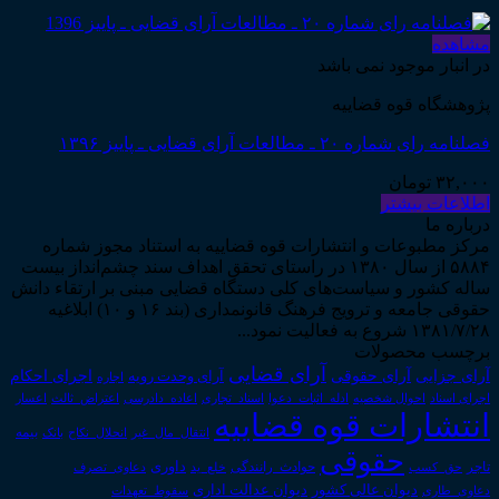
مشاهده
در انبار موجود نمی باشد
پژوهشگاه قوه قضاییه
فصلنامه رای شماره ۲۰ ـ مطالعات آرای قضایی ـ پاییز ۱۳۹۶
۳۲,۰۰۰
تومان
اطلاعات بیشتر
درباره ما
مرکز مطبوعات و انتشارات قوه قضاییه به استناد مجوز شماره
۵۸۸۴ از سال ۱۳۸۰ در راستای تحقق اهداف سند چشم‌انداز بیست
ساله کشور و سیاست‌های کلی دستگاه قضایی مبنی بر ارتقاء دانش
حقوقی جامعه و ترویج فرهنگ قانونمداری (بند ۱۶ و ۱۰) ابلاغیه
۱۳۸۱/۷/۲۸ شروع به فعالیت نمود...
برچسب محصولات
آرای قضایی
آرای حقوقی
آرای جزایی
اجرای احکام
آرای وحدت رویه
اجاره
اجرای اسناد
احوال شخصیه
اسناد_تجاری
اعتراض_ثالث
اعسار
ادله_اثبات_دعوا
اعاده_دادرسی
انتشارات قوه قضاییه
انتقال_مال_غیر
انحلال_نکاح
بانک
بیمه
حقوقی
داوری
تاجر
حق_کسب
حوادث_رانندگی
خلع_ید
دعاوی_تصرف
دیوان عدالت اداری
دیوان عالی کشور
سقوط_تعهدات
دعاوی_طاری