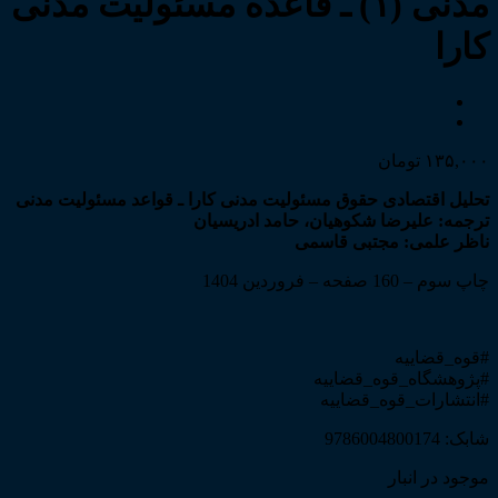
مدنی (۱) ـ قاعده مسئولیت مدنی
کارا
۱۳۵,۰۰۰
تومان
تحلیل اقتصادی حقوق مسئولیت مدنی کارا ـ قواعد مسئولیت مدنی
ترجمه: علیرضا شکوهیان، حامد ادریسیان
ناظر علمی: مجتبی قاسمی
چاپ سوم – 160 صفحه – فروردین 1404
#قوه_قضاییه
#پژوهشگاه_قوه_قضاییه
#انتشارات_قوه_قضاییه
شابک: 9786004800174
موجود در انبار