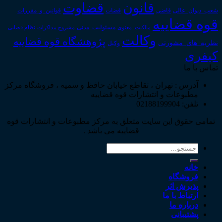
قانون
قضاوت
قوانین_و_مقررات
شعب_دیوان_عالی
قاضی
قضات
قوه قضاییه
مالکیت_معنوی
مسئولیت_مدنی
نظام قضایی
مشروح مذاکرات
وکالت
پژوهشگاه قوه قضاییه
نظریه_های_مشورتی
وکیل
کیفری
تماس با ما
آدرس : تهران ، تقاطع خیابان حافظ و سمیه ، فروشگاه مرکز
مطبوعات و انتشارات قوه قضاییه
تلفن: 02188199904
تمامی حقوق این سایت متعلق به مرکز مطبوعات و انتشارات قوه
قضاییه می باشد .
جستجو
برای:
خانه
فروشگاه
پذیرش اثر
ارتباط با ما
درباره ما
پشتیبانی