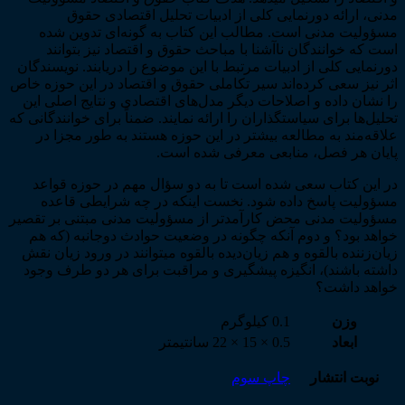
مدنی، ارائه دورنمایی کلی از ادبیات تحلیل اقتصادی حقوق
مسؤولیت مدنی است. مطالب این کتاب به گونه‌­ای تدوین شده
است که خوانندگان ناآشنا با مباحث حقوق و اقتصاد نیز بتوانند
دورنمایی کلی از ادبیات مرتبط با این موضوع را دریابند. نویسندگان
اثر نیز سعی کرده‌­اند سیر تکاملی حقوق و اقتصاد در این حوزه خاص
را نشان داده و اصلاحات دیگر مدل­‌های اقتصادی و نتایج اصلی این
تحلیل­‌ها برای سیاست­گذاران را ارائه نمایند. ضمناً برای خوانندگانی که
علاقه­‌مند به مطالعه بیشتر در این حوزه هستند به طور مجزا در
پایان هر فصل، منابعی معرفی شده است.
در این کتاب سعی شده است تا به دو سؤال مهم در حوزه قواعد
مسؤولیت پاسخ داده شود. نخست این­که در چه شرایطی قاعده
مسؤولیت مدنی محض کارآمدتر از مسؤولیت مدنی مبتنی بر تقصیر
خواهد بود؟ و دوم آن­که چگونه در وضعیت حوادث دوجانبه (که هم
زیان­‌زننده بالقوه و هم زیان­‌دیده بالقوه می­توانند در ورود زیان نقش
داشته باشند)، انگیزه پیشگیری و مراقبت برای هر دو طرف وجود
خواهد داشت؟
وزن
0.1 کیلوگرم
ابعاد
0.5 × 15 × 22 سانتیمتر
نوبت انتشار
چاپ سوم