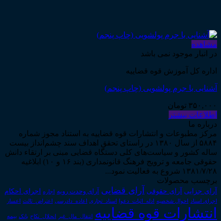
مشاهده
در انبار موجود نمی باشد
اداره کل آموزش قوه قضاییه
آشنایی با جرم پولشویی (چاپ پنجم)
۳۵۰,۰۰۰
تومان
اطلاعات بیشتر
درباره ما
مرکز مطبوعات و انتشارات قوه قضاییه به استناد مجوز شماره
۵۸۸۴ از سال ۱۳۸۰ در راستای تحقق اهداف سند چشم‌انداز بیست
ساله کشور و سیاست‌های کلی دستگاه قضایی مبنی بر ارتقاء دانش
حقوقی جامعه و ترویج فرهنگ قانونمداری (بند ۱۶ و ۱۰) ابلاغیه
۱۳۸۱/۷/۲۸ شروع به فعالیت نمود...
برچسب محصولات
آرای قضایی
آرای حقوقی
آرای جزایی
اجرای احکام
آرای وحدت رویه
اجاره
اجرای اسناد
احوال شخصیه
اسناد_تجاری
اعتراض_ثالث
اعسار
ادله_اثبات_دعوا
اعاده_دادرسی
انتشارات قوه قضاییه
انتقال_مال_غیر
انحلال_نکاح
بانک
بیمه