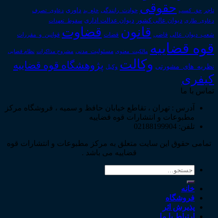
حقوقی
داوری
تاجر
حق_کسب
حوادث_رانندگی
خلع_ید
دعاوی_تصرف
دیوان عدالت اداری
دیوان عالی کشور
سقوط_تعهدات
دعاوی_طاری
قانون
قضاوت
قوانین_و_مقررات
شعب_دیوان_عالی
قاضی
قضات
قوه قضاییه
مالکیت_معنوی
مسئولیت_مدنی
نظام قضایی
مشروح مذاکرات
وکالت
پژوهشگاه قوه قضاییه
نظریه_های_مشورتی
وکیل
کیفری
تماس با ما
آدرس : تهران ، تقاطع خیابان حافظ و سمیه ، فروشگاه مرکز
مطبوعات و انتشارات قوه قضاییه
تلفن: 02188199904
تمامی حقوق این سایت متعلق به مرکز مطبوعات و انتشارات قوه
قضاییه می باشد .
جستجو
برای:
خانه
فروشگاه
پذیرش اثر
ارتباط با ما