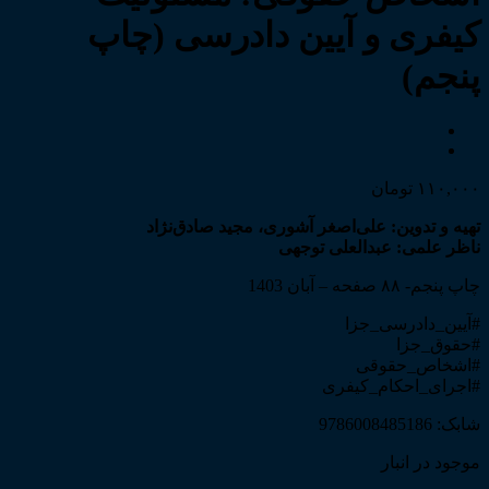
کیفری و آیین دادرسی (چاپ
پنجم)
۱۱۰,۰۰۰
تومان
تهیه و تدوین: علی‌اصغر آشوری، مجید صادق‌نژاد
ناظر علمی: عبدالعلی توجهی
چاپ پنجم- ۸۸ صفحه – آبان 1403
#آیین_دادرسی_جزا
#حقوق_جزا
#اشخاص_حقوقی
#اجرای_احکام_کیفری
شابک: 9786008485186
موجود در انبار