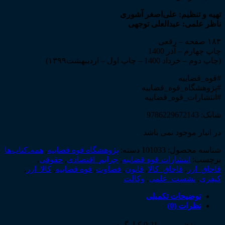
تهیه و تنظیم: علی‌اصغر آشوری
ناظر علمی: عبدالعلی توجهی
۱۸۳ صفحه – رقعی
چاپ چهارم – آذر 1400
(چاپ دوم – خرداد 1400 – چاپ اول – اردیبهشت۱۳۹۹)
#قوه_قضاییه
#پژوهشگاه_قوه_قضاییه
#انتشارات_قوه_قضاییه
شابک: 9786229672143
در انبار موجود نمی باشد
شناسه محصول:
101033
دسته:
پژوهشگاه قوه قضاییه
,
همه‌ـ‌کتاب‌ها
برچسب:
انتشارات قوه قضاییه
,
جرایم_اقتصادی
,
حقوقی
,
قاچاق_ارز
,
قاچاق_کالا
,
قانون
,
قضاوت
,
قوه قضاییه
,
کالا_ارز
,
کیفری
,
نشست_علمی
,
وکالت
توضیحات تکمیلی
نظرات (0)
وزن
0.21 کیلوگرم