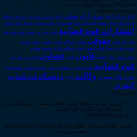
۱۳۸۱/۷/۲۸ شروع به فعالیت نمود...
برچسب محصولات
آرای قضایی
آرای حقوقی
آرای جزایی
اجرای احکام
آرای وحدت رویه
اجاره
اجرای اسناد
احوال شخصیه
اسناد_تجاری
اعتراض_ثالث
اعسار
ادله_اثبات_دعوا
اعاده_دادرسی
انتشارات قوه قضاییه
انتقال_مال_غیر
انحلال_نکاح
بانک
بیمه
حقوقی
داوری
تاجر
حق_کسب
حوادث_رانندگی
خلع_ید
دعاوی_تصرف
دیوان عدالت اداری
دیوان عالی کشور
سقوط_تعهدات
دعاوی_طاری
قانون
قضاوت
قوانین_و_مقررات
شعب_دیوان_عالی
قاضی
قضات
قوه قضاییه
مالکیت_معنوی
مسئولیت_مدنی
نظام قضایی
مشروح مذاکرات
وکالت
پژوهشگاه قوه قضاییه
نظریه_های_مشورتی
وکیل
کیفری
تماس با ما
آدرس : تهران ، تقاطع خیابان حافظ و سمیه ، فروشگاه مرکز
مطبوعات و انتشارات قوه قضاییه
تلفن: 02188199904
تمامی حقوق این سایت متعلق به مرکز مطبوعات و انتشارات قوه
قضاییه می باشد .