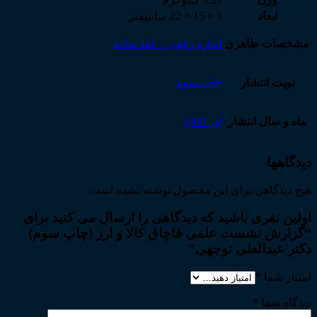
ابعاد
1 × 15 × 22 سانتیمتر
مشخصات ظاهری
اندازه رقعی – جلد ساده
نوبت انتشار
چاپ سوم
ماه و سال انتشار
آذر 1400
دیدگاهها
هیچ دیدگاهی برای این محصول نوشته نشده است.
اولین نفری باشید که دیدگاهی را ارسال می کنید برای
“گزارش نشست علمی قاچاق کالا و ارز (چاپ سوم)
دکتر عبدالعلی توجهی”
امتیاز شما
*
دیدگاه شما
*