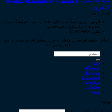
پژوهشگاه قوه قضاییه
نظریه_های_مشورتی
وکیل
کیفری
تماس با ما
آدرس : تهران ، تقاطع خیابان حافظ و سمیه ، فروشگاه مرکز
مطبوعات و انتشارات قوه قضاییه
تلفن: 02188199904
تمامی حقوق این سایت متعلق به مرکز مطبوعات و انتشارات قوه
قضاییه می باشد .
جستجو
برای:
خانه
فروشگاه
پذیرش اثر
ارتباط با ما
درباره ما
پشتیبانی
ورود
ورود
نام کاربری یا آدرس ایمیل
*