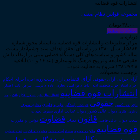
انتشارات قوه قضاییه
مجموعه قوانین نظام صنفی
۳۸,۰۰۰
تومان
اطلاعات بیشتر
درباره ما
مرکز مطبوعات و انتشارات قوه قضاییه به استناد مجوز شماره
۵۸۸۴ از سال ۱۳۸۰ در راستای تحقق اهداف سند چشم‌انداز بیست
ساله کشور و سیاست‌های کلی دستگاه قضایی مبنی بر ارتقاء دانش
حقوقی جامعه و ترویج فرهنگ قانونمداری (بند ۱۶ و ۱۰) ابلاغیه
۱۳۸۱/۷/۲۸ شروع به فعالیت نمود...
برچسب محصولات
آرای قضایی
آرای حقوقی
آرای جزایی
اجرای احکام
آرای وحدت رویه
اجاره
اجرای اسناد
احوال شخصیه
اسناد_تجاری
اعتراض_ثالث
اعسار
ادله_اثبات_دعوا
اعاده_دادرسی
انتشارات قوه قضاییه
انتقال_مال_غیر
انحلال_نکاح
بانک
بیمه
حقوقی
داوری
تاجر
حق_کسب
حوادث_رانندگی
خلع_ید
دعاوی_تصرف
دیوان عدالت اداری
دیوان عالی کشور
سقوط_تعهدات
دعاوی_طاری
قانون
قضاوت
قوانین_و_مقررات
شعب_دیوان_عالی
قاضی
قضات
قوه قضاییه
مالکیت_معنوی
مسئولیت_مدنی
نظام قضایی
مشروح مذاکرات
وکالت